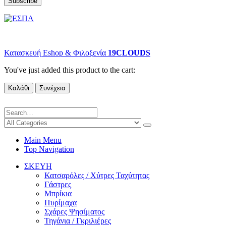
© copyright 2022 Oikiaka.com by D. Tsironis. All Rights Reserved.
Κατασκευή Eshop & Φιλοξενία
19CLOUDS
You've just added this product to the cart:
Καλάθι
Συνέχεια
Main Menu
Top Navigation
ΣΚΕΥΗ
Κατσαρόλες / Χύτρες Ταχύτητας
Γάστρες
Μπρίκια
Πυρίμαχα
Σχάρες Ψησίματος
Τηγάνια / Γκριλιέρες