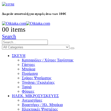
Δωρεάν αποστολή για αγορές άνω των 100€
0
0 items
Search
ΣΚΕΥΗ
Κατσαρόλες / Χύτρες Ταχύτητας
Γάστρες
Μπρίκια
Πυρίμαχα
Σχάρες Ψησίματος
Τηγάνια / Γκριλιέρες
Ταψιά
Φόρμες
ΗΛΕΚ. ΜΙΚΡΟΣΥΣΚΕΥΕΣ
Ανεμιστήρες
Βραστήρες / Ηλ. Μπρίκια
Ηλεκτρικές Ψηστιέρες