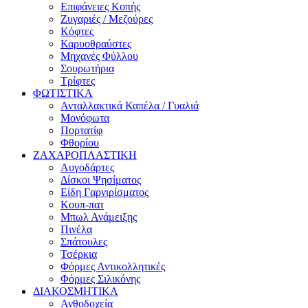
Επιφάνειες Κοπής
Ζυγαριές / Μεζούρες
Κόφτες
Καρυοθραύστες
Μηχανές Φύλλου
Σουρωτήρια
Τρίφτες
ΦΩΤΙΣΤΙΚΑ
Ανταλλακτικά Καπέλα / Γυαλιά
Μονόφωτα
Πορτατίφ
Φθορίου
ΖΑΧΑΡΟΠΛΑΣΤΙΚΗ
Αυγοδάρτες
Δίσκοι Ψησίματος
Είδη Γαρνιρίσματος
Κουπ-πατ
Μπωλ Ανάμειξης
Πινέλα
Σπάτουλες
Τσέρκια
Φόρμες Αντικολλητικές
Φόρμες Σιλικόνης
ΔΙΑΚΟΣΜΗΤΙΚΑ
Ανθοδοχεία