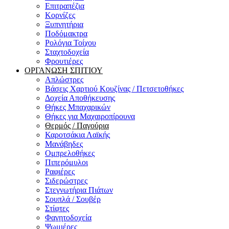
Επιτραπέζια
Κορνίζες
Ξυπνητήρια
Ποδόμακτρα
Ρολόγια Τοίχου
Σταχτοδοχεία
Φρουτιέρες
ΟΡΓΑΝΩΣΗ ΣΠΙΤΙΟΥ
Απλώστρες
Βάσεις Χαρτιού Κουζίνας / Πετσετοθήκες
Δοχεία Αποθήκευσης
Θήκες Μπαχαρικών
Θήκες για Μαχαιροπίρουνα
Θερμός / Παγούρια
Καροτσάκια Λαϊκής
Μανάβηδες
Ομπρελοθήκες
Πιπερόμυλοι
Ραφιέρες
Σιδερώστρες
Στεγνωτήρια Πιάτων
Σουπλά / Σουβέρ
Στίφτες
Φαγητοδοχεία
Ψωμιέρες