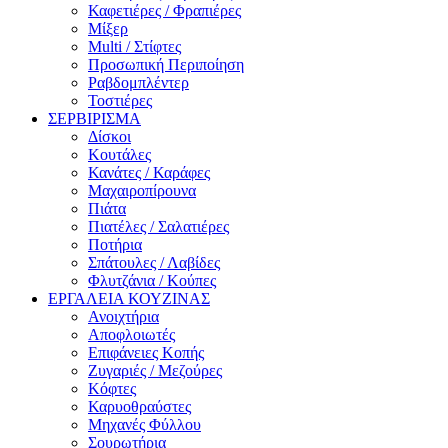
Καφετιέρες / Φραπιέρες
Μίξερ
Multi / Στίφτες
Προσωπική Περιποίηση
Ραβδομπλέντερ
Τοστιέρες
ΣΕΡΒΙΡΙΣΜΑ
Δίσκοι
Κουτάλες
Κανάτες / Καράφες
Μαχαιροπίρουνα
Πιάτα
Πιατέλες / Σαλατιέρες
Ποτήρια
Σπάτουλες / Λαβίδες
Φλυτζάνια / Κούπες
ΕΡΓΑΛΕΙΑ ΚΟΥΖΙΝΑΣ
Ανοιχτήρια
Αποφλοιωτές
Επιφάνειες Κοπής
Ζυγαριές / Μεζούρες
Κόφτες
Καρυοθραύστες
Μηχανές Φύλλου
Σουρωτήρια