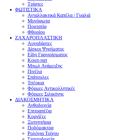
Τρίφτες
ΦΩΤΙΣΤΙΚΑ
Ανταλλακτικά Καπέλα / Γυαλιά
Μονόφωτα
Πορτατίφ
Φθορίου
ΖΑΧΑΡΟΠΛΑΣΤΙΚΗ
Αυγοδάρτες
Δίσκοι Ψησίματος
Είδη Γαρνιρίσματος
Κουπ-πατ
Μπωλ Ανάμειξης
Πινέλα
Σπάτουλες
Τσέρκια
Φόρμες Αντικολλητικές
Φόρμες Σιλικόνης
ΔΙΑΚΟΣΜΗΤΙΚΑ
Ανθοδοχεία
Επιτραπέζια
Κορνίζες
Ξυπνητήρια
Ποδόμακτρα
Ρολόγια Τοίχου
Σταχτοδοχεία