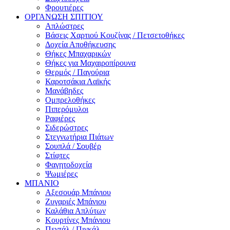
Φρουτιέρες
ΟΡΓΑΝΩΣΗ ΣΠΙΤΙΟΥ
Απλώστρες
Βάσεις Χαρτιού Κουζίνας / Πετσετοθήκες
Δοχεία Αποθήκευσης
Θήκες Μπαχαρικών
Θήκες για Μαχαιροπίρουνα
Θερμός / Παγούρια
Καροτσάκια Λαϊκής
Μανάβηδες
Ομπρελοθήκες
Πιπερόμυλοι
Ραφιέρες
Σιδερώστρες
Στεγνωτήρια Πιάτων
Σουπλά / Σουβέρ
Στίφτες
Φαγητοδοχεία
Ψωμιέρες
ΜΠΑΝΙΟ
Αξεσουάρ Μπάνιου
Ζυγαριές Μπάνιου
Καλάθια Απλύτων
Κουρτίνες Μπάνιου
Πεντάλ / Πιγκάλ