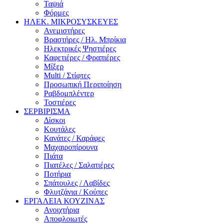
Ταψιά
Φόρμες
ΗΛΕΚ. ΜΙΚΡΟΣΥΣΚΕΥΕΣ
Ανεμιστήρες
Βραστήρες / Ηλ. Μπρίκια
Ηλεκτρικές Ψηστιέρες
Καφετιέρες / Φραπιέρες
Μίξερ
Multi / Στίφτες
Προσωπική Περιποίηση
Ραβδομπλέντερ
Τοστιέρες
ΣΕΡΒΙΡΙΣΜΑ
Δίσκοι
Κουτάλες
Κανάτες / Καράφες
Μαχαιροπίρουνα
Πιάτα
Πιατέλες / Σαλατιέρες
Ποτήρια
Σπάτουλες / Λαβίδες
Φλυτζάνια / Κούπες
ΕΡΓΑΛΕΙΑ ΚΟΥΖΙΝΑΣ
Ανοιχτήρια
Αποφλοιωτές