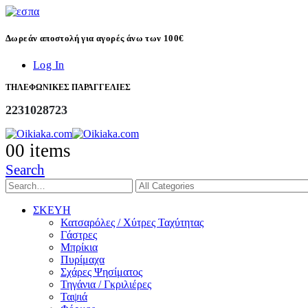
Δωρεάν αποστολή για αγορές άνω των 100€
Log In
ΤΗΛΕΦΩΝΙΚΕΣ ΠΑΡΑΓΓΕΛΙΕΣ
2231028723
0
0 items
Search
ΣΚΕΥΗ
Κατσαρόλες / Χύτρες Ταχύτητας
Γάστρες
Μπρίκια
Πυρίμαχα
Σχάρες Ψησίματος
Τηγάνια / Γκριλιέρες
Ταψιά