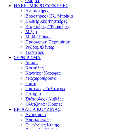
Φόρμες
ΗΛΕΚ. ΜΙΚΡΟΣΥΣΚΕΥΕΣ
Ανεμιστήρες
Βραστήρες / Ηλ. Μπρίκια
Ηλεκτρικές Ψηστιέρες
Καφετιέρες / Φραπιέρες
Μίξερ
Multi / Στίφτες
Προσωπική Περιποίηση
Ραβδομπλέντερ
Τοστιέρες
ΣΕΡΒΙΡΙΣΜΑ
Δίσκοι
Κουτάλες
Κανάτες / Καράφες
Μαχαιροπίρουνα
Πιάτα
Πιατέλες / Σαλατιέρες
Ποτήρια
Σπάτουλες / Λαβίδες
Φλυτζάνια / Κούπες
ΕΡΓΑΛΕΙΑ ΚΟΥΖΙΝΑΣ
Ανοιχτήρια
Αποφλοιωτές
Επιφάνειες Κοπής