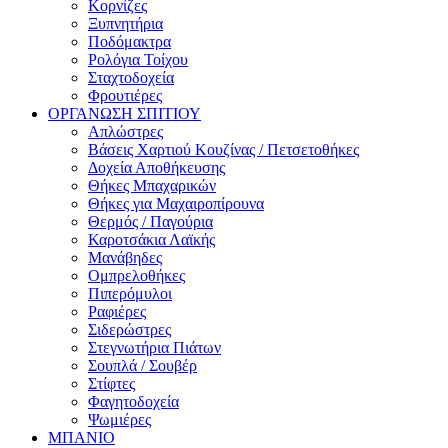
Κορνίζες
Ξυπνητήρια
Ποδόμακτρα
Ρολόγια Τοίχου
Σταχτοδοχεία
Φρουτιέρες
ΟΡΓΑΝΩΣΗ ΣΠΙΤΙΟΥ
Απλώστρες
Βάσεις Χαρτιού Κουζίνας / Πετσετοθήκες
Δοχεία Αποθήκευσης
Θήκες Μπαχαρικών
Θήκες για Μαχαιροπίρουνα
Θερμός / Παγούρια
Καροτσάκια Λαϊκής
Μανάβηδες
Ομπρελοθήκες
Πιπερόμυλοι
Ραφιέρες
Σιδερώστρες
Στεγνωτήρια Πιάτων
Σουπλά / Σουβέρ
Στίφτες
Φαγητοδοχεία
Ψωμιέρες
ΜΠΑΝΙΟ