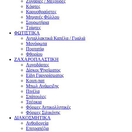
Ζυγαριές / Μεζούρες
Κόφτες
Καρυοθραύστες
Μηχανές Φύλλου
Σουρωτήρια
Τρίφτες
ΦΩΤΙΣΤΙΚΑ
Ανταλλακτικά Καπέλα / Γυαλιά
Μονόφωτα
Πορτατίφ
Φθορίου
ΖΑΧΑΡΟΠΛΑΣΤΙΚΗ
Αυγοδάρτες
Δίσκοι Ψησίματος
Είδη Γαρνιρίσματος
Κουπ-πατ
Μπωλ Ανάμειξης
Πινέλα
Σπάτουλες
Τσέρκια
Φόρμες Αντικολλητικές
Φόρμες Σιλικόνης
ΔΙΑΚΟΣΜΗΤΙΚΑ
Ανθοδοχεία
Επιτραπέζια