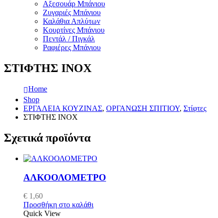
Αξεσουάρ Μπάνιου
Ζυγαριές Μπάνιου
Καλάθια Απλύτων
Κουρτίνες Μπάνιου
Πεντάλ / Πιγκάλ
Ραφιέρες Μπάνιου
ΣΤΙΦΤΗΣ ΙΝΟΧ
Home
Shop
ΕΡΓΑΛΕΙΑ ΚΟΥΖΙΝΑΣ
,
ΟΡΓΑΝΩΣΗ ΣΠΙΤΙΟΥ
,
Στίφτες
ΣΤΙΦΤΗΣ ΙΝΟΧ
Σχετικά προϊόντα
ΑΛΚΟΟΛΟΜΕΤΡΟ
€
1,60
Προσθήκη στο καλάθι
Quick View