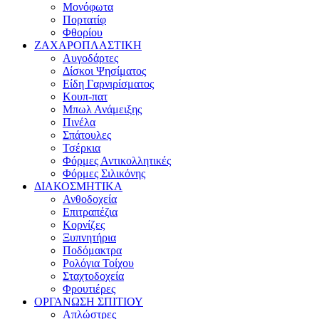
Μονόφωτα
Πορτατίφ
Φθορίου
ΖΑΧΑΡΟΠΛΑΣΤΙΚΗ
Αυγοδάρτες
Δίσκοι Ψησίματος
Είδη Γαρνιρίσματος
Κουπ-πατ
Μπωλ Ανάμειξης
Πινέλα
Σπάτουλες
Τσέρκια
Φόρμες Αντικολλητικές
Φόρμες Σιλικόνης
ΔΙΑΚΟΣΜΗΤΙΚΑ
Ανθοδοχεία
Επιτραπέζια
Κορνίζες
Ξυπνητήρια
Ποδόμακτρα
Ρολόγια Τοίχου
Σταχτοδοχεία
Φρουτιέρες
ΟΡΓΑΝΩΣΗ ΣΠΙΤΙΟΥ
Απλώστρες