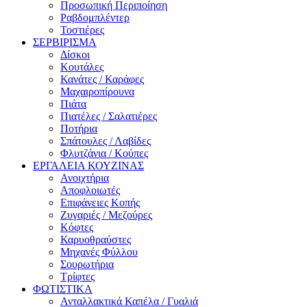
Προσωπική Περιποίηση
Ραβδομπλέντερ
Τοστιέρες
ΣΕΡΒΙΡΙΣΜΑ
Δίσκοι
Κουτάλες
Κανάτες / Καράφες
Μαχαιροπίρουνα
Πιάτα
Πιατέλες / Σαλατιέρες
Ποτήρια
Σπάτουλες / Λαβίδες
Φλυτζάνια / Κούπες
ΕΡΓΑΛΕΙΑ ΚΟΥΖΙΝΑΣ
Ανοιχτήρια
Αποφλοιωτές
Επιφάνειες Κοπής
Ζυγαριές / Μεζούρες
Κόφτες
Καρυοθραύστες
Μηχανές Φύλλου
Σουρωτήρια
Τρίφτες
ΦΩΤΙΣΤΙΚΑ
Ανταλλακτικά Καπέλα / Γυαλιά