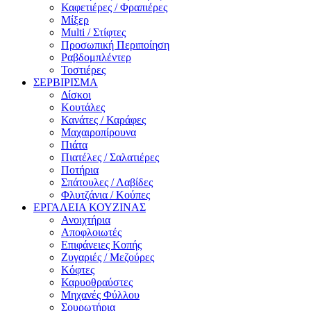
Καφετιέρες / Φραπιέρες
Μίξερ
Multi / Στίφτες
Προσωπική Περιποίηση
Ραβδομπλέντερ
Τοστιέρες
ΣΕΡΒΙΡΙΣΜΑ
Δίσκοι
Κουτάλες
Κανάτες / Καράφες
Μαχαιροπίρουνα
Πιάτα
Πιατέλες / Σαλατιέρες
Ποτήρια
Σπάτουλες / Λαβίδες
Φλυτζάνια / Κούπες
ΕΡΓΑΛΕΙΑ ΚΟΥΖΙΝΑΣ
Ανοιχτήρια
Αποφλοιωτές
Επιφάνειες Κοπής
Ζυγαριές / Μεζούρες
Κόφτες
Καρυοθραύστες
Μηχανές Φύλλου
Σουρωτήρια