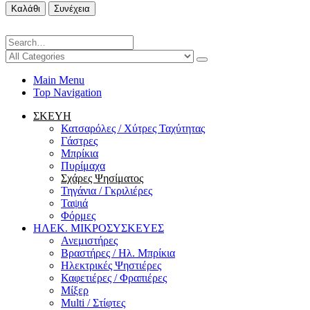
Καλάθι
Συνέχεια
Main Menu
Top Navigation
ΣΚΕΥΗ
Κατσαρόλες / Χύτρες Ταχύτητας
Γάστρες
Μπρίκια
Πυρίμαχα
Σχάρες Ψησίματος
Τηγάνια / Γκριλιέρες
Ταψιά
Φόρμες
ΗΛΕΚ. ΜΙΚΡΟΣΥΣΚΕΥΕΣ
Ανεμιστήρες
Βραστήρες / Ηλ. Μπρίκια
Ηλεκτρικές Ψηστιέρες
Καφετιέρες / Φραπιέρες
Μίξερ
Multi / Στίφτες