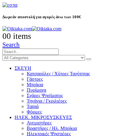
Δωρεάν αποστολή για αγορές άνω των 100€
0
0 items
Search
ΣΚΕΥΗ
Κατσαρόλες / Χύτρες Ταχύτητας
Γάστρες
Μπρίκια
Πυρίμαχα
Σχάρες Ψησίματος
Τηγάνια / Γκριλιέρες
Ταψιά
Φόρμες
ΗΛΕΚ. ΜΙΚΡΟΣΥΣΚΕΥΕΣ
Ανεμιστήρες
Βραστήρες / Ηλ. Μπρίκια
Ηλεκτρικές Ψηστιέρες