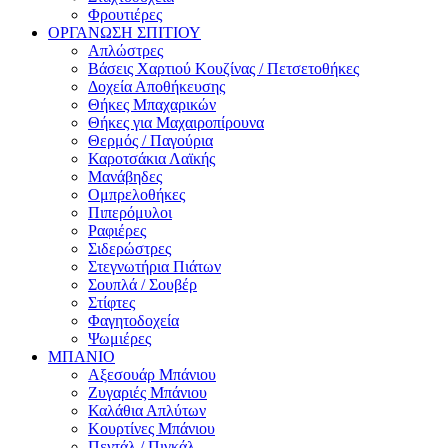
Φρουτιέρες
ΟΡΓΑΝΩΣΗ ΣΠΙΤΙΟΥ
Απλώστρες
Βάσεις Χαρτιού Κουζίνας / Πετσετοθήκες
Δοχεία Αποθήκευσης
Θήκες Μπαχαρικών
Θήκες για Μαχαιροπίρουνα
Θερμός / Παγούρια
Καροτσάκια Λαϊκής
Μανάβηδες
Ομπρελοθήκες
Πιπερόμυλοι
Ραφιέρες
Σιδερώστρες
Στεγνωτήρια Πιάτων
Σουπλά / Σουβέρ
Στίφτες
Φαγητοδοχεία
Ψωμιέρες
ΜΠΑΝΙΟ
Αξεσουάρ Μπάνιου
Ζυγαριές Μπάνιου
Καλάθια Απλύτων
Κουρτίνες Μπάνιου
Πεντάλ / Πιγκάλ