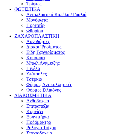
Τρίφτες
ΦΩΤΙΣΤΙΚΑ
Ανταλλακτικά Καπέλα / Γυαλιά
Μονόφωτα
Πορτατίφ
Φθορίου
ΖΑΧΑΡΟΠΛΑΣΤΙΚΗ
Αυγοδάρτες
Δίσκοι Ψησίματος
Είδη Γαρνιρίσματος
Κουπ-πατ
Μπωλ Ανάμειξης
Πινέλα
Σπάτουλες
Τσέρκια
Φόρμες Αντικολλητικές
Φόρμες Σιλικόνης
ΔΙΑΚΟΣΜΗΤΙΚΑ
Ανθοδοχεία
Επιτραπέζια
Κορνίζες
Ξυπνητήρια
Ποδόμακτρα
Ρολόγια Τοίχου
Σταχτοδοχεία