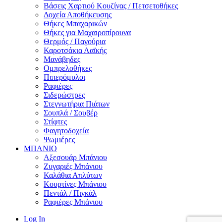
Βάσεις Χαρτιού Κουζίνας / Πετσετοθήκες
Δοχεία Αποθήκευσης
Θήκες Μπαχαρικών
Θήκες για Μαχαιροπίρουνα
Θερμός / Παγούρια
Καροτσάκια Λαϊκής
Μανάβηδες
Ομπρελοθήκες
Πιπερόμυλοι
Ραφιέρες
Σιδερώστρες
Στεγνωτήρια Πιάτων
Σουπλά / Σουβέρ
Στίφτες
Φαγητοδοχεία
Ψωμιέρες
ΜΠΑΝΙΟ
Αξεσουάρ Μπάνιου
Ζυγαριές Μπάνιου
Καλάθια Απλύτων
Κουρτίνες Μπάνιου
Πεντάλ / Πιγκάλ
Ραφιέρες Μπάνιου
Log In