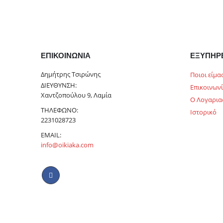
ΕΠΙΚΟΙΝΩΝΊΑ
ΕΞΥΠΗΡ
Δημήτρης Τσιρώνης
Ποιοι είμα
ΔΙΕΎΘΥΝΣΗ:
Επικοινων
Χαντζοπούλου 9, Λαμία
Ο Λογαρια
ΤΗΛΈΦΩΝΟ:
Ιστορικό
2231028723
EMAIL:
info@oikiaka.com