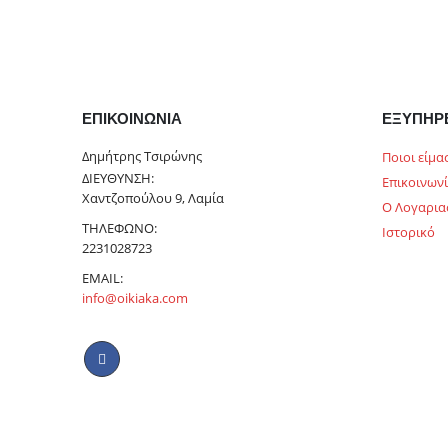
ΕΠΙΚΟΙΝΩΝΊΑ
ΕΞΥΠΗΡ
Δημήτρης Τσιρώνης
Ποιοι είμα
ΔΙΕΎΘΥΝΣΗ:
Επικοινων
Χαντζοπούλου 9, Λαμία
Ο Λογαρια
ΤΗΛΈΦΩΝΟ:
Ιστορικό
2231028723
EMAIL:
info@oikiaka.com