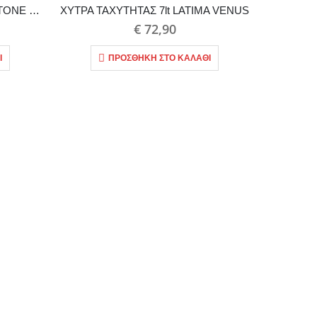
ΦΟΡΜΑ ΜΑΚΡΟΣΤΕΝΗ KEYSTONE 25εκ.
ΧΥΤΡΑ ΤΑΧΥΤΗΤΑΣ 7lt LATIMA VENUS
€
72,90
Ι
ΠΡΟΣΘΉΚΗ ΣΤΟ ΚΑΛΆΘΙ