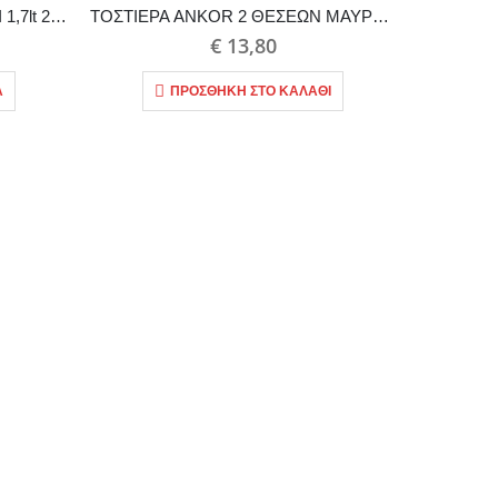
ΒΡΑΣΤΗΡΑΣ ΜΑΥΡΟΣ ΜΕ ΓΚΡΙ 1,7lt 2200W
ΤΟΣΤΙΕΡΑ ANKOR 2 ΘΕΣΕΩΝ ΜΑΥΡΗ 750W
€
13,80
Α
ΠΡΟΣΘΉΚΗ ΣΤΟ ΚΑΛΆΘΙ
€
56,0
€ 56,00.