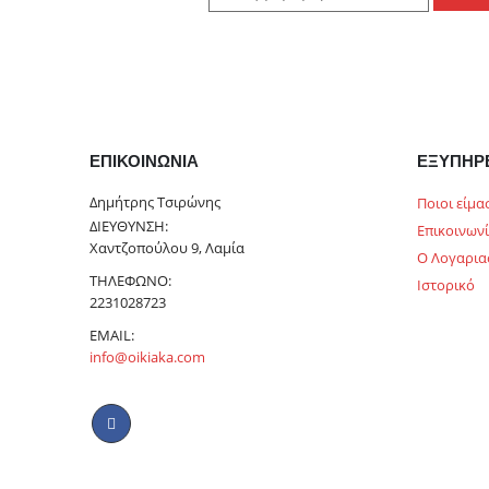
ΕΠΙΚΟΙΝΩΝΊΑ
ΕΞΥΠΗΡ
Δημήτρης Τσιρώνης
Ποιοι είμα
ΔΙΕΎΘΥΝΣΗ:
Επικοινων
Χαντζοπούλου 9, Λαμία
Ο Λογαρια
ΤΗΛΈΦΩΝΟ:
Ιστορικό
2231028723
EMAIL:
info@oikiaka.com