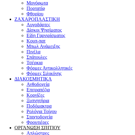
Μονόφωτα
Πορτατίφ
Φθορίου
ΖΑΧΑΡΟΠΛΑΣΤΙΚΗ
Αυγοδάρτες
Δίσκοι Ψησίματος
Είδη Γαρνιρίσματος
Κουπ-πατ
Μπωλ Ανάμειξης
Πινέλα
Σπάτουλες
Τσέρκια
Φόρμες Αντικολλητικές
Φόρμες Σιλικόνης
ΔΙΑΚΟΣΜΗΤΙΚΑ
Ανθοδοχεία
Επιτραπέζια
Κορνίζες
Ξυπνητήρια
Ποδόμακτρα
Ρολόγια Τοίχου
Σταχτοδοχεία
Φρουτιέρες
ΟΡΓΑΝΩΣΗ ΣΠΙΤΙΟΥ
Απλώστρες