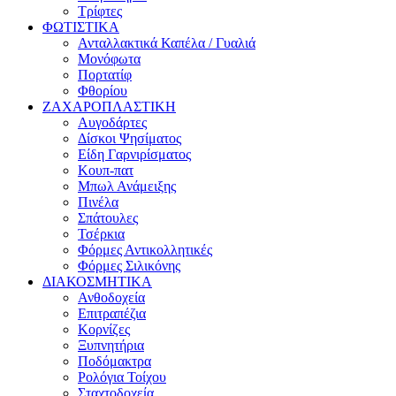
Τρίφτες
ΦΩΤΙΣΤΙΚΑ
Ανταλλακτικά Καπέλα / Γυαλιά
Μονόφωτα
Πορτατίφ
Φθορίου
ΖΑΧΑΡΟΠΛΑΣΤΙΚΗ
Αυγοδάρτες
Δίσκοι Ψησίματος
Είδη Γαρνιρίσματος
Κουπ-πατ
Μπωλ Ανάμειξης
Πινέλα
Σπάτουλες
Τσέρκια
Φόρμες Αντικολλητικές
Φόρμες Σιλικόνης
ΔΙΑΚΟΣΜΗΤΙΚΑ
Ανθοδοχεία
Επιτραπέζια
Κορνίζες
Ξυπνητήρια
Ποδόμακτρα
Ρολόγια Τοίχου
Σταχτοδοχεία