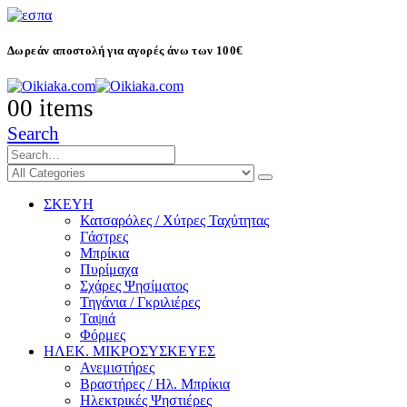
Δωρεάν αποστολή για αγορές άνω των 100€
0
0 items
Search
ΣΚΕΥΗ
Κατσαρόλες / Χύτρες Ταχύτητας
Γάστρες
Μπρίκια
Πυρίμαχα
Σχάρες Ψησίματος
Τηγάνια / Γκριλιέρες
Ταψιά
Φόρμες
ΗΛΕΚ. ΜΙΚΡΟΣΥΣΚΕΥΕΣ
Ανεμιστήρες
Βραστήρες / Ηλ. Μπρίκια
Ηλεκτρικές Ψηστιέρες