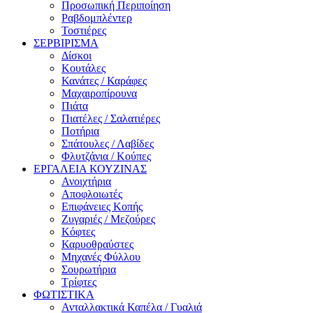
Προσωπική Περιποίηση
Ραβδομπλέντερ
Τοστιέρες
ΣΕΡΒΙΡΙΣΜΑ
Δίσκοι
Κουτάλες
Κανάτες / Καράφες
Μαχαιροπίρουνα
Πιάτα
Πιατέλες / Σαλατιέρες
Ποτήρια
Σπάτουλες / Λαβίδες
Φλυτζάνια / Κούπες
ΕΡΓΑΛΕΙΑ ΚΟΥΖΙΝΑΣ
Ανοιχτήρια
Αποφλοιωτές
Επιφάνειες Κοπής
Ζυγαριές / Μεζούρες
Κόφτες
Καρυοθραύστες
Μηχανές Φύλλου
Σουρωτήρια
Τρίφτες
ΦΩΤΙΣΤΙΚΑ
Ανταλλακτικά Καπέλα / Γυαλιά