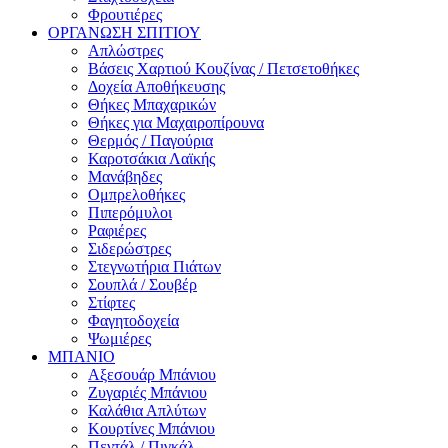
Φρουτιέρες
ΟΡΓΑΝΩΣΗ ΣΠΙΤΙΟΥ
Απλώστρες
Βάσεις Χαρτιού Κουζίνας / Πετσετοθήκες
Δοχεία Αποθήκευσης
Θήκες Μπαχαρικών
Θήκες για Μαχαιροπίρουνα
Θερμός / Παγούρια
Καροτσάκια Λαϊκής
Μανάβηδες
Ομπρελοθήκες
Πιπερόμυλοι
Ραφιέρες
Σιδερώστρες
Στεγνωτήρια Πιάτων
Σουπλά / Σουβέρ
Στίφτες
Φαγητοδοχεία
Ψωμιέρες
ΜΠΑΝΙΟ
Αξεσουάρ Μπάνιου
Ζυγαριές Μπάνιου
Καλάθια Απλύτων
Κουρτίνες Μπάνιου
Πεντάλ / Πιγκάλ