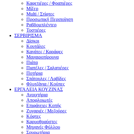
Καφετιέρες / Φραπιέρες
Μίξερ
Multi / Στίφτες
Προσωπική Περιποίηση
Ραβδομπλέντερ
Τοστιέρες
ΣΕΡΒΙΡΙΣΜΑ
Δίσκοι
Κουτάλες
Κανάτες / Καράφες
Μαχαιροπίρουνα
Πιάτα
Πιατέλες / Σαλατιέρες
Ποτήρια
Σπάτουλες / Λαβίδες
Φλυτζάνια / Κούπες
ΕΡΓΑΛΕΙΑ ΚΟΥΖΙΝΑΣ
Ανοιχτήρια
Αποφλοιωτές
Επιφάνειες Κοπής
Ζυγαριές / Μεζούρες
Κόφτες
Καρυοθραύστες
Μηχανές Φύλλου
Σουρωτήρια