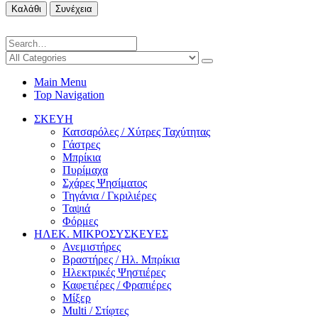
Καλάθι
Συνέχεια
Main Menu
Top Navigation
ΣΚΕΥΗ
Κατσαρόλες / Χύτρες Ταχύτητας
Γάστρες
Μπρίκια
Πυρίμαχα
Σχάρες Ψησίματος
Τηγάνια / Γκριλιέρες
Ταψιά
Φόρμες
ΗΛΕΚ. ΜΙΚΡΟΣΥΣΚΕΥΕΣ
Ανεμιστήρες
Βραστήρες / Ηλ. Μπρίκια
Ηλεκτρικές Ψηστιέρες
Καφετιέρες / Φραπιέρες
Μίξερ
Multi / Στίφτες