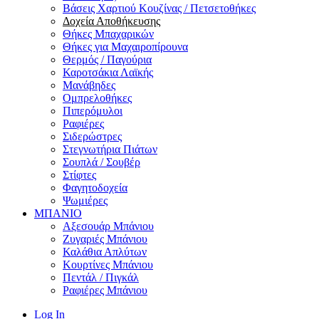
Βάσεις Χαρτιού Κουζίνας / Πετσετοθήκες
Δοχεία Αποθήκευσης
Θήκες Μπαχαρικών
Θήκες για Μαχαιροπίρουνα
Θερμός / Παγούρια
Καροτσάκια Λαϊκής
Μανάβηδες
Ομπρελοθήκες
Πιπερόμυλοι
Ραφιέρες
Σιδερώστρες
Στεγνωτήρια Πιάτων
Σουπλά / Σουβέρ
Στίφτες
Φαγητοδοχεία
Ψωμιέρες
ΜΠΑΝΙΟ
Αξεσουάρ Μπάνιου
Ζυγαριές Μπάνιου
Καλάθια Απλύτων
Κουρτίνες Μπάνιου
Πεντάλ / Πιγκάλ
Ραφιέρες Μπάνιου
Log In