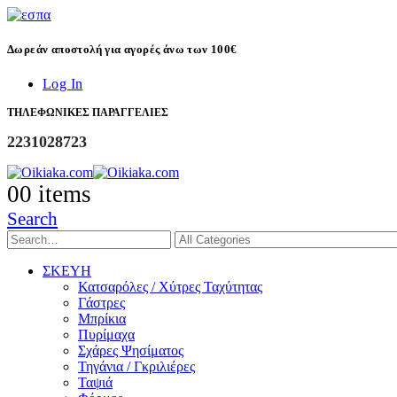
Δωρεάν αποστολή για αγορές άνω των 100€
Log In
ΤΗΛΕΦΩΝΙΚΕΣ ΠΑΡΑΓΓΕΛΙΕΣ
2231028723
0
0 items
Search
ΣΚΕΥΗ
Κατσαρόλες / Χύτρες Ταχύτητας
Γάστρες
Μπρίκια
Πυρίμαχα
Σχάρες Ψησίματος
Τηγάνια / Γκριλιέρες
Ταψιά