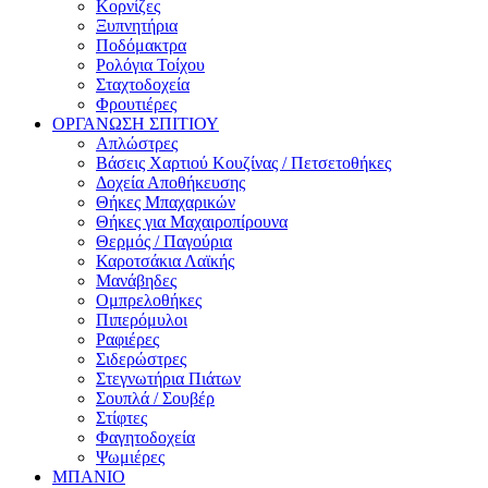
Κορνίζες
Ξυπνητήρια
Ποδόμακτρα
Ρολόγια Τοίχου
Σταχτοδοχεία
Φρουτιέρες
ΟΡΓΑΝΩΣΗ ΣΠΙΤΙΟΥ
Απλώστρες
Βάσεις Χαρτιού Κουζίνας / Πετσετοθήκες
Δοχεία Αποθήκευσης
Θήκες Μπαχαρικών
Θήκες για Μαχαιροπίρουνα
Θερμός / Παγούρια
Καροτσάκια Λαϊκής
Μανάβηδες
Ομπρελοθήκες
Πιπερόμυλοι
Ραφιέρες
Σιδερώστρες
Στεγνωτήρια Πιάτων
Σουπλά / Σουβέρ
Στίφτες
Φαγητοδοχεία
Ψωμιέρες
ΜΠΑΝΙΟ