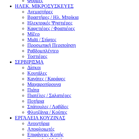
Φόρμες
ΗΛΕΚ. ΜΙΚΡΟΣΥΣΚΕΥΕΣ
Ανεμιστήρες
Βραστήρες / Ηλ. Μπρίκια
Ηλεκτρικές Ψηστιέρες
Καφετιέρες / Φραπιέρες
Μίξερ
Multi / Στίφτες
Προσωπική Περιποίηση
Ραβδομπλέντερ
Τοστιέρες
ΣΕΡΒΙΡΙΣΜΑ
Δίσκοι
Κουτάλες
Κανάτες / Καράφες
Μαχαιροπίρουνα
Πιάτα
Πιατέλες / Σαλατιέρες
Ποτήρια
Σπάτουλες / Λαβίδες
Φλυτζάνια / Κούπες
ΕΡΓΑΛΕΙΑ ΚΟΥΖΙΝΑΣ
Ανοιχτήρια
Αποφλοιωτές
Επιφάνειες Κοπής