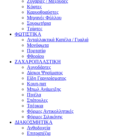
Ζυγαριές / Μεζούρες
Κόφτες
Καρυοθραύστες
Μηχανές Φύλλου
Σουρωτήρια
Τρίφτες
ΦΩΤΙΣΤΙΚΑ
Ανταλλακτικά Καπέλα / Γυαλιά
Μονόφωτα
Πορτατίφ
Φθορίου
ΖΑΧΑΡΟΠΛΑΣΤΙΚΗ
Αυγοδάρτες
Δίσκοι Ψησίματος
Είδη Γαρνιρίσματος
Κουπ-πατ
Μπωλ Ανάμειξης
Πινέλα
Σπάτουλες
Τσέρκια
Φόρμες Αντικολλητικές
Φόρμες Σιλικόνης
ΔΙΑΚΟΣΜΗΤΙΚΑ
Ανθοδοχεία
Επιτραπέζια