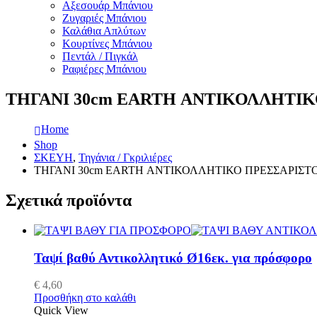
Αξεσουάρ Μπάνιου
Ζυγαριές Μπάνιου
Καλάθια Απλύτων
Κουρτίνες Μπάνιου
Πεντάλ / Πιγκάλ
Ραφιέρες Μπάνιου
ΤΗΓΑΝΙ 30cm EARTH ΑΝΤΙΚΟΛΛΗΤΙ
Home
Shop
ΣΚΕΥΗ
,
Τηγάνια / Γκριλιέρες
ΤΗΓΑΝΙ 30cm EARTH ΑΝΤΙΚΟΛΛΗΤΙΚΟ ΠΡΕΣΣΑΡΙΣΤ
Σχετικά προϊόντα
Ταψί βαθύ Αντικολλητικό Ø16εκ. για πρόσφορο
€
4,60
Προσθήκη στο καλάθι
Quick View