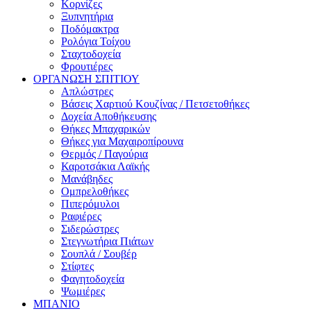
Κορνίζες
Ξυπνητήρια
Ποδόμακτρα
Ρολόγια Τοίχου
Σταχτοδοχεία
Φρουτιέρες
ΟΡΓΑΝΩΣΗ ΣΠΙΤΙΟΥ
Απλώστρες
Βάσεις Χαρτιού Κουζίνας / Πετσετοθήκες
Δοχεία Αποθήκευσης
Θήκες Μπαχαρικών
Θήκες για Μαχαιροπίρουνα
Θερμός / Παγούρια
Καροτσάκια Λαϊκής
Μανάβηδες
Ομπρελοθήκες
Πιπερόμυλοι
Ραφιέρες
Σιδερώστρες
Στεγνωτήρια Πιάτων
Σουπλά / Σουβέρ
Στίφτες
Φαγητοδοχεία
Ψωμιέρες
ΜΠΑΝΙΟ