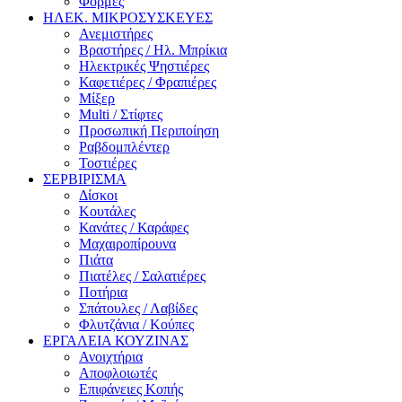
Φόρμες
ΗΛΕΚ. ΜΙΚΡΟΣΥΣΚΕΥΕΣ
Ανεμιστήρες
Βραστήρες / Ηλ. Μπρίκια
Ηλεκτρικές Ψηστιέρες
Καφετιέρες / Φραπιέρες
Μίξερ
Multi / Στίφτες
Προσωπική Περιποίηση
Ραβδομπλέντερ
Τοστιέρες
ΣΕΡΒΙΡΙΣΜΑ
Δίσκοι
Κουτάλες
Κανάτες / Καράφες
Μαχαιροπίρουνα
Πιάτα
Πιατέλες / Σαλατιέρες
Ποτήρια
Σπάτουλες / Λαβίδες
Φλυτζάνια / Κούπες
ΕΡΓΑΛΕΙΑ ΚΟΥΖΙΝΑΣ
Ανοιχτήρια
Αποφλοιωτές
Επιφάνειες Κοπής