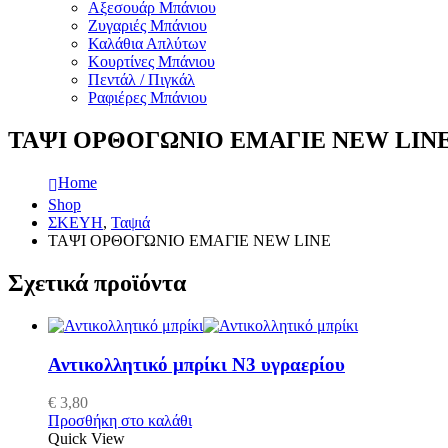
Αξεσουάρ Μπάνιου
Ζυγαριές Μπάνιου
Καλάθια Απλύτων
Κουρτίνες Μπάνιου
Πεντάλ / Πιγκάλ
Ραφιέρες Μπάνιου
ΤΑΨΙ ΟΡΘΟΓΩΝΙΟ ΕΜΑΓΙΕ NEW LIN
Home
Shop
ΣΚΕΥΗ
,
Ταψιά
ΤΑΨΙ ΟΡΘΟΓΩΝΙΟ ΕΜΑΓΙΕ NEW LINE
Σχετικά προϊόντα
Αντικολλητικό μπρίκι Ν3 υγραερίου
€
3,80
Προσθήκη στο καλάθι
Quick View