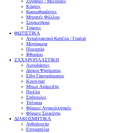
Ζυγαριές / Μεζούρες
Κόφτες
Καρυοθραύστες
Μηχανές Φύλλου
Σουρωτήρια
Τρίφτες
ΦΩΤΙΣΤΙΚΑ
Ανταλλακτικά Καπέλα / Γυαλιά
Μονόφωτα
Πορτατίφ
Φθορίου
ΖΑΧΑΡΟΠΛΑΣΤΙΚΗ
Αυγοδάρτες
Δίσκοι Ψησίματος
Είδη Γαρνιρίσματος
Κουπ-πατ
Μπωλ Ανάμειξης
Πινέλα
Σπάτουλες
Τσέρκια
Φόρμες Αντικολλητικές
Φόρμες Σιλικόνης
ΔΙΑΚΟΣΜΗΤΙΚΑ
Ανθοδοχεία
Επιτραπέζια