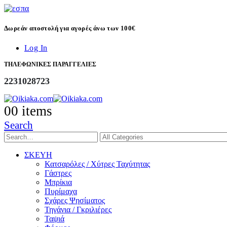
Δωρεάν αποστολή για αγορές άνω των 100€
Log In
ΤΗΛΕΦΩΝΙΚΕΣ ΠΑΡΑΓΓΕΛΙΕΣ
2231028723
0
0 items
Search
ΣΚΕΥΗ
Κατσαρόλες / Χύτρες Ταχύτητας
Γάστρες
Μπρίκια
Πυρίμαχα
Σχάρες Ψησίματος
Τηγάνια / Γκριλιέρες
Ταψιά