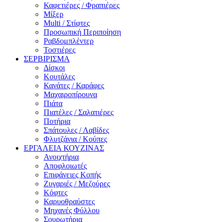
Καφετιέρες / Φραπιέρες
Μίξερ
Multi / Στίφτες
Προσωπική Περιποίηση
Ραβδομπλέντερ
Τοστιέρες
ΣΕΡΒΙΡΙΣΜΑ
Δίσκοι
Κουτάλες
Κανάτες / Καράφες
Μαχαιροπίρουνα
Πιάτα
Πιατέλες / Σαλατιέρες
Ποτήρια
Σπάτουλες / Λαβίδες
Φλυτζάνια / Κούπες
ΕΡΓΑΛΕΙΑ ΚΟΥΖΙΝΑΣ
Ανοιχτήρια
Αποφλοιωτές
Επιφάνειες Κοπής
Ζυγαριές / Μεζούρες
Κόφτες
Καρυοθραύστες
Μηχανές Φύλλου
Σουρωτήρια