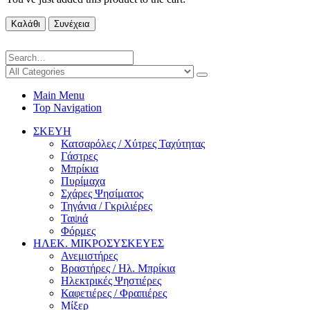
Καλάθι
Συνέχεια
Main Menu
Top Navigation
ΣΚΕΥΗ
Κατσαρόλες / Χύτρες Ταχύτητας
Γάστρες
Μπρίκια
Πυρίμαχα
Σχάρες Ψησίματος
Τηγάνια / Γκριλιέρες
Ταψιά
Φόρμες
ΗΛΕΚ. ΜΙΚΡΟΣΥΣΚΕΥΕΣ
Ανεμιστήρες
Βραστήρες / Ηλ. Μπρίκια
Ηλεκτρικές Ψηστιέρες
Καφετιέρες / Φραπιέρες
Μίξερ