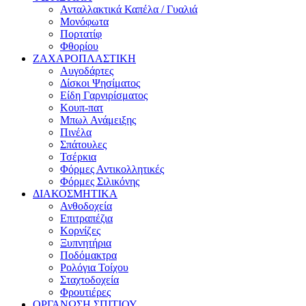
Ανταλλακτικά Καπέλα / Γυαλιά
Μονόφωτα
Πορτατίφ
Φθορίου
ΖΑΧΑΡΟΠΛΑΣΤΙΚΗ
Αυγοδάρτες
Δίσκοι Ψησίματος
Είδη Γαρνιρίσματος
Κουπ-πατ
Μπωλ Ανάμειξης
Πινέλα
Σπάτουλες
Τσέρκια
Φόρμες Αντικολλητικές
Φόρμες Σιλικόνης
ΔΙΑΚΟΣΜΗΤΙΚΑ
Ανθοδοχεία
Επιτραπέζια
Κορνίζες
Ξυπνητήρια
Ποδόμακτρα
Ρολόγια Τοίχου
Σταχτοδοχεία
Φρουτιέρες
ΟΡΓΑΝΩΣΗ ΣΠΙΤΙΟΥ