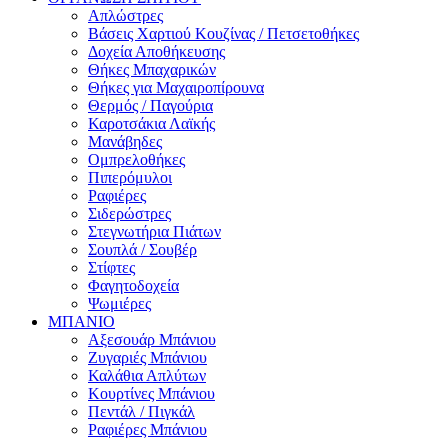
Απλώστρες
Βάσεις Χαρτιού Κουζίνας / Πετσετοθήκες
Δοχεία Αποθήκευσης
Θήκες Μπαχαρικών
Θήκες για Μαχαιροπίρουνα
Θερμός / Παγούρια
Καροτσάκια Λαϊκής
Μανάβηδες
Ομπρελοθήκες
Πιπερόμυλοι
Ραφιέρες
Σιδερώστρες
Στεγνωτήρια Πιάτων
Σουπλά / Σουβέρ
Στίφτες
Φαγητοδοχεία
Ψωμιέρες
ΜΠΑΝΙΟ
Αξεσουάρ Μπάνιου
Ζυγαριές Μπάνιου
Καλάθια Απλύτων
Κουρτίνες Μπάνιου
Πεντάλ / Πιγκάλ
Ραφιέρες Μπάνιου