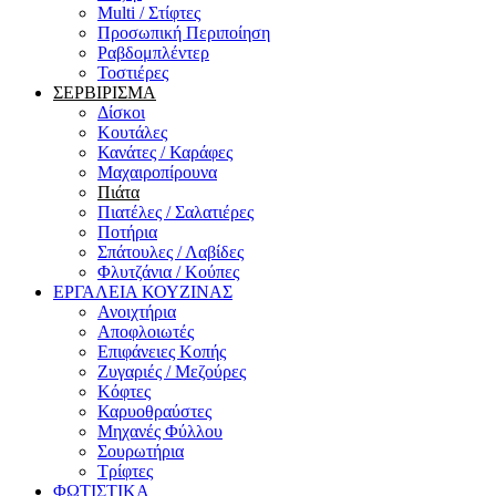
Multi / Στίφτες
Προσωπική Περιποίηση
Ραβδομπλέντερ
Τοστιέρες
ΣΕΡΒΙΡΙΣΜΑ
Δίσκοι
Κουτάλες
Κανάτες / Καράφες
Μαχαιροπίρουνα
Πιάτα
Πιατέλες / Σαλατιέρες
Ποτήρια
Σπάτουλες / Λαβίδες
Φλυτζάνια / Κούπες
ΕΡΓΑΛΕΙΑ ΚΟΥΖΙΝΑΣ
Ανοιχτήρια
Αποφλοιωτές
Επιφάνειες Κοπής
Ζυγαριές / Μεζούρες
Κόφτες
Καρυοθραύστες
Μηχανές Φύλλου
Σουρωτήρια
Τρίφτες
ΦΩΤΙΣΤΙΚΑ