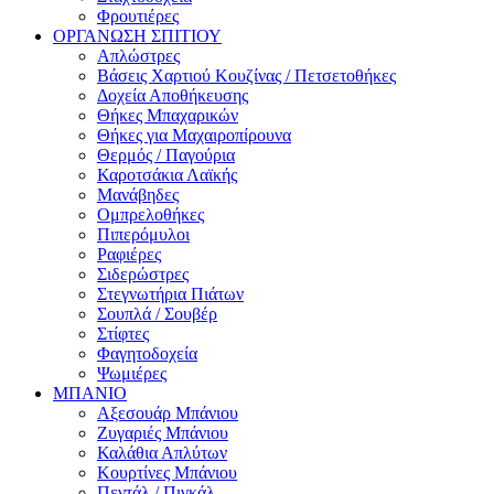
Φρουτιέρες
ΟΡΓΑΝΩΣΗ ΣΠΙΤΙΟΥ
Απλώστρες
Βάσεις Χαρτιού Κουζίνας / Πετσετοθήκες
Δοχεία Αποθήκευσης
Θήκες Μπαχαρικών
Θήκες για Μαχαιροπίρουνα
Θερμός / Παγούρια
Καροτσάκια Λαϊκής
Μανάβηδες
Ομπρελοθήκες
Πιπερόμυλοι
Ραφιέρες
Σιδερώστρες
Στεγνωτήρια Πιάτων
Σουπλά / Σουβέρ
Στίφτες
Φαγητοδοχεία
Ψωμιέρες
ΜΠΑΝΙΟ
Αξεσουάρ Μπάνιου
Ζυγαριές Μπάνιου
Καλάθια Απλύτων
Κουρτίνες Μπάνιου
Πεντάλ / Πιγκάλ