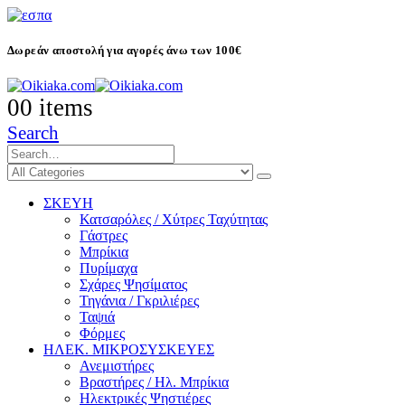
Δωρεάν αποστολή για αγορές άνω των 100€
0
0 items
Search
ΣΚΕΥΗ
Κατσαρόλες / Χύτρες Ταχύτητας
Γάστρες
Μπρίκια
Πυρίμαχα
Σχάρες Ψησίματος
Τηγάνια / Γκριλιέρες
Ταψιά
Φόρμες
ΗΛΕΚ. ΜΙΚΡΟΣΥΣΚΕΥΕΣ
Ανεμιστήρες
Βραστήρες / Ηλ. Μπρίκια
Ηλεκτρικές Ψηστιέρες