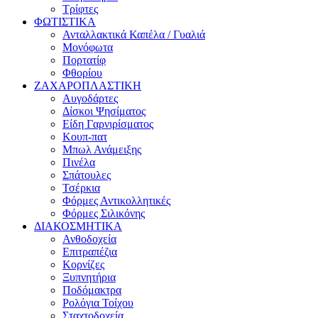
Τρίφτες
ΦΩΤΙΣΤΙΚΑ
Ανταλλακτικά Καπέλα / Γυαλιά
Μονόφωτα
Πορτατίφ
Φθορίου
ΖΑΧΑΡΟΠΛΑΣΤΙΚΗ
Αυγοδάρτες
Δίσκοι Ψησίματος
Είδη Γαρνιρίσματος
Κουπ-πατ
Μπωλ Ανάμειξης
Πινέλα
Σπάτουλες
Τσέρκια
Φόρμες Αντικολλητικές
Φόρμες Σιλικόνης
ΔΙΑΚΟΣΜΗΤΙΚΑ
Ανθοδοχεία
Επιτραπέζια
Κορνίζες
Ξυπνητήρια
Ποδόμακτρα
Ρολόγια Τοίχου
Σταχτοδοχεία