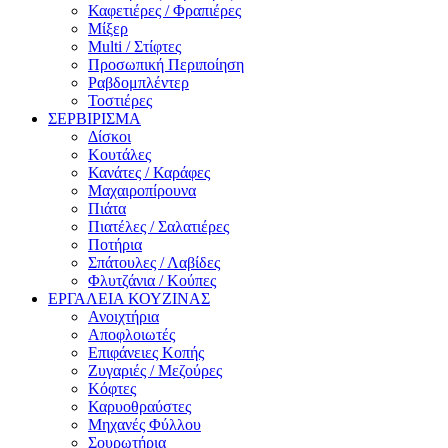
Καφετιέρες / Φραπιέρες
Μίξερ
Multi / Στίφτες
Προσωπική Περιποίηση
Ραβδομπλέντερ
Τοστιέρες
ΣΕΡΒΙΡΙΣΜΑ
Δίσκοι
Κουτάλες
Κανάτες / Καράφες
Μαχαιροπίρουνα
Πιάτα
Πιατέλες / Σαλατιέρες
Ποτήρια
Σπάτουλες / Λαβίδες
Φλυτζάνια / Κούπες
ΕΡΓΑΛΕΙΑ ΚΟΥΖΙΝΑΣ
Ανοιχτήρια
Αποφλοιωτές
Επιφάνειες Κοπής
Ζυγαριές / Μεζούρες
Κόφτες
Καρυοθραύστες
Μηχανές Φύλλου
Σουρωτήρια