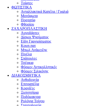
Τρίφτες
ΦΩΤΙΣΤΙΚΑ
Ανταλλακτικά Καπέλα / Γυαλιά
Μονόφωτα
Πορτατίφ
Φθορίου
ΖΑΧΑΡΟΠΛΑΣΤΙΚΗ
Αυγοδάρτες
Δίσκοι Ψησίματος
Είδη Γαρνιρίσματος
Κουπ-πατ
Μπωλ Ανάμειξης
Πινέλα
Σπάτουλες
Τσέρκια
Φόρμες Αντικολλητικές
Φόρμες Σιλικόνης
ΔΙΑΚΟΣΜΗΤΙΚΑ
Ανθοδοχεία
Επιτραπέζια
Κορνίζες
Ξυπνητήρια
Ποδόμακτρα
Ρολόγια Τοίχου
Σταχτοδοχεία