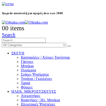
Δωρεάν αποστολή για αγορές άνω των 100€
0
0 items
Search
ΣΚΕΥΗ
Κατσαρόλες / Χύτρες Ταχύτητας
Γάστρες
Μπρίκια
Πυρίμαχα
Σχάρες Ψησίματος
Τηγάνια / Γκριλιέρες
Ταψιά
Φόρμες
ΗΛΕΚ. ΜΙΚΡΟΣΥΣΚΕΥΕΣ
Ανεμιστήρες
Βραστήρες / Ηλ. Μπρίκια
Ηλεκτρικές Ψηστιέρες