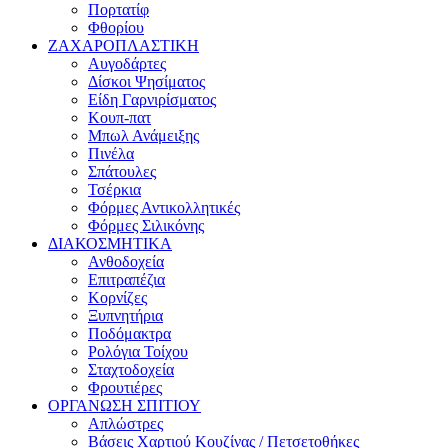
Πορτατίφ
Φθορίου
ΖΑΧΑΡΟΠΛΑΣΤΙΚΗ
Αυγοδάρτες
Δίσκοι Ψησίματος
Είδη Γαρνιρίσματος
Κουπ-πατ
Μπωλ Ανάμειξης
Πινέλα
Σπάτουλες
Τσέρκια
Φόρμες Αντικολλητικές
Φόρμες Σιλικόνης
ΔΙΑΚΟΣΜΗΤΙΚΑ
Ανθοδοχεία
Επιτραπέζια
Κορνίζες
Ξυπνητήρια
Ποδόμακτρα
Ρολόγια Τοίχου
Σταχτοδοχεία
Φρουτιέρες
ΟΡΓΑΝΩΣΗ ΣΠΙΤΙΟΥ
Απλώστρες
Βάσεις Χαρτιού Κουζίνας / Πετσετοθήκες