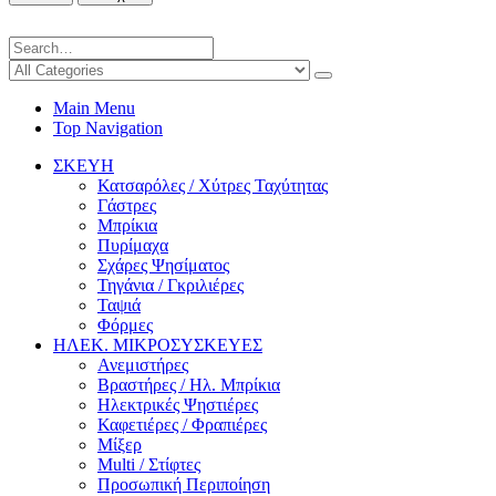
Main Menu
Top Navigation
ΣΚΕΥΗ
Κατσαρόλες / Χύτρες Ταχύτητας
Γάστρες
Μπρίκια
Πυρίμαχα
Σχάρες Ψησίματος
Τηγάνια / Γκριλιέρες
Ταψιά
Φόρμες
ΗΛΕΚ. ΜΙΚΡΟΣΥΣΚΕΥΕΣ
Ανεμιστήρες
Βραστήρες / Ηλ. Μπρίκια
Ηλεκτρικές Ψηστιέρες
Καφετιέρες / Φραπιέρες
Μίξερ
Multi / Στίφτες
Προσωπική Περιποίηση