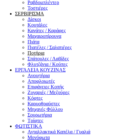
Ραβδομπλέντερ
Τοστιέρες
ΣΕΡΒΙΡΙΣΜΑ
Δίσκοι
Κουτάλες
Κανάτες / Καράφες
Μαχαιροπίρουνα
Πιάτα
Πιατέλες / Σαλατιέρες
Ποτήρια
Σπάτουλες / Λαβίδες
Φλυτζάνια / Κούπες
ΕΡΓΑΛΕΙΑ ΚΟΥΖΙΝΑΣ
Ανοιχτήρια
Αποφλοιωτές
Επιφάνειες Κοπής
Ζυγαριές / Μεζούρες
Κόφτες
Καρυοθραύστες
Μηχανές Φύλλου
Σουρωτήρια
Τρίφτες
ΦΩΤΙΣΤΙΚΑ
Ανταλλακτικά Καπέλα / Γυαλιά
Μονόφωτα