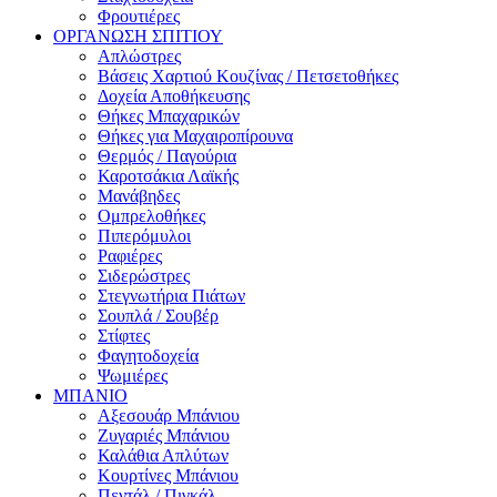
Φρουτιέρες
ΟΡΓΑΝΩΣΗ ΣΠΙΤΙΟΥ
Απλώστρες
Βάσεις Χαρτιού Κουζίνας / Πετσετοθήκες
Δοχεία Αποθήκευσης
Θήκες Μπαχαρικών
Θήκες για Μαχαιροπίρουνα
Θερμός / Παγούρια
Καροτσάκια Λαϊκής
Μανάβηδες
Ομπρελοθήκες
Πιπερόμυλοι
Ραφιέρες
Σιδερώστρες
Στεγνωτήρια Πιάτων
Σουπλά / Σουβέρ
Στίφτες
Φαγητοδοχεία
Ψωμιέρες
ΜΠΑΝΙΟ
Αξεσουάρ Μπάνιου
Ζυγαριές Μπάνιου
Καλάθια Απλύτων
Κουρτίνες Μπάνιου
Πεντάλ / Πιγκάλ