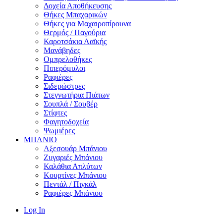
Δοχεία Αποθήκευσης
Θήκες Μπαχαρικών
Θήκες για Μαχαιροπίρουνα
Θερμός / Παγούρια
Καροτσάκια Λαϊκής
Μανάβηδες
Ομπρελοθήκες
Πιπερόμυλοι
Ραφιέρες
Σιδερώστρες
Στεγνωτήρια Πιάτων
Σουπλά / Σουβέρ
Στίφτες
Φαγητοδοχεία
Ψωμιέρες
ΜΠΑΝΙΟ
Αξεσουάρ Μπάνιου
Ζυγαριές Μπάνιου
Καλάθια Απλύτων
Κουρτίνες Μπάνιου
Πεντάλ / Πιγκάλ
Ραφιέρες Μπάνιου
Log In