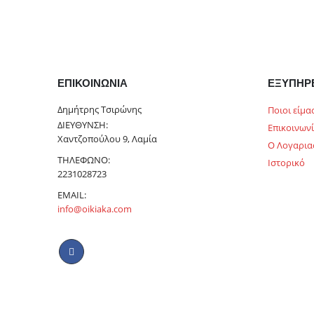
ΕΠΙΚΟΙΝΩΝΊΑ
ΕΞΥΠΗΡ
Δημήτρης Τσιρώνης
Ποιοι είμα
ΔΙΕΎΘΥΝΣΗ:
Επικοινων
Χαντζοπούλου 9, Λαμία
Ο Λογαρια
ΤΗΛΈΦΩΝΟ:
Ιστορικό
2231028723
EMAIL:
info@oikiaka.com