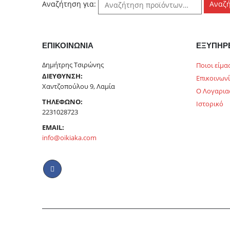
Αναζήτηση για:
Αναζ
ΕΠΙΚΟΙΝΩΝΊΑ
ΕΞΥΠΗΡ
Δημήτρης Τσιρώνης
Ποιοι είμα
ΔΙΕΎΘΥΝΣΗ:
Επικοινων
Χαντζοπούλου 9, Λαμία
Ο Λογαρια
ΤΗΛΈΦΩΝΟ:
Ιστορικό
2231028723
EMAIL:
info@oikiaka.com
© copyright 2022 Oikiaka.com by D. Tsironis. All Rights Reserv