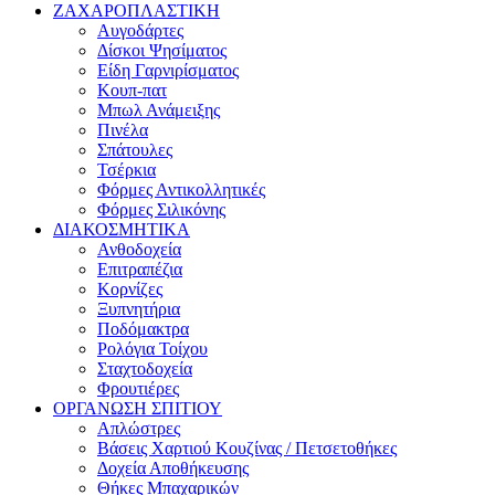
ΖΑΧΑΡΟΠΛΑΣΤΙΚΗ
Αυγοδάρτες
Δίσκοι Ψησίματος
Είδη Γαρνιρίσματος
Κουπ-πατ
Μπωλ Ανάμειξης
Πινέλα
Σπάτουλες
Τσέρκια
Φόρμες Αντικολλητικές
Φόρμες Σιλικόνης
ΔΙΑΚΟΣΜΗΤΙΚΑ
Ανθοδοχεία
Επιτραπέζια
Κορνίζες
Ξυπνητήρια
Ποδόμακτρα
Ρολόγια Τοίχου
Σταχτοδοχεία
Φρουτιέρες
ΟΡΓΑΝΩΣΗ ΣΠΙΤΙΟΥ
Απλώστρες
Βάσεις Χαρτιού Κουζίνας / Πετσετοθήκες
Δοχεία Αποθήκευσης
Θήκες Μπαχαρικών