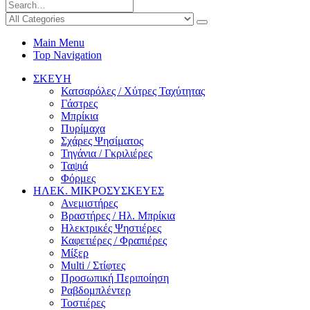
Main Menu
Top Navigation
ΣΚΕΥΗ
Κατσαρόλες / Χύτρες Ταχύτητας
Γάστρες
Μπρίκια
Πυρίμαχα
Σχάρες Ψησίματος
Τηγάνια / Γκριλιέρες
Ταψιά
Φόρμες
ΗΛΕΚ. ΜΙΚΡΟΣΥΣΚΕΥΕΣ
Ανεμιστήρες
Βραστήρες / Ηλ. Μπρίκια
Ηλεκτρικές Ψηστιέρες
Καφετιέρες / Φραπιέρες
Μίξερ
Multi / Στίφτες
Προσωπική Περιποίηση
Ραβδομπλέντερ
Τοστιέρες