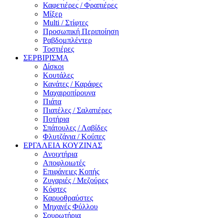
Καφετιέρες / Φραπιέρες
Μίξερ
Multi / Στίφτες
Προσωπική Περιποίηση
Ραβδομπλέντερ
Τοστιέρες
ΣΕΡΒΙΡΙΣΜΑ
Δίσκοι
Κουτάλες
Κανάτες / Καράφες
Μαχαιροπίρουνα
Πιάτα
Πιατέλες / Σαλατιέρες
Ποτήρια
Σπάτουλες / Λαβίδες
Φλυτζάνια / Κούπες
ΕΡΓΑΛΕΙΑ ΚΟΥΖΙΝΑΣ
Ανοιχτήρια
Αποφλοιωτές
Επιφάνειες Κοπής
Ζυγαριές / Μεζούρες
Κόφτες
Καρυοθραύστες
Μηχανές Φύλλου
Σουρωτήρια