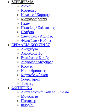
ΣΕΡΒΙΡΙΣΜΑ
Δίσκοι
Κουτάλες
Κανάτες / Καράφες
Μαχαιροπίρουνα
Πιάτα
Πιατέλες / Σαλατιέρες
Ποτήρια
Σπάτουλες / Λαβίδες
Φλυτζάνια / Κούπες
ΕΡΓΑΛΕΙΑ ΚΟΥΖΙΝΑΣ
Ανοιχτήρια
Αποφλοιωτές
Επιφάνειες Κοπής
Ζυγαριές / Μεζούρες
Κόφτες
Καρυοθραύστες
Μηχανές Φύλλου
Σουρωτήρια
Τρίφτες
ΦΩΤΙΣΤΙΚΑ
Ανταλλακτικά Καπέλα / Γυαλιά
Μονόφωτα
Πορτατίφ
Φθορίου