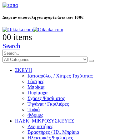
Δωρεάν αποστολή για αγορές άνω των 100€
0
0 items
Search
ΣΚΕΥΗ
Κατσαρόλες / Χύτρες Ταχύτητας
Γάστρες
Μπρίκια
Πυρίμαχα
Σχάρες Ψησίματος
Τηγάνια / Γκριλιέρες
Ταψιά
Φόρμες
ΗΛΕΚ. ΜΙΚΡΟΣΥΣΚΕΥΕΣ
Ανεμιστήρες
Βραστήρες / Ηλ. Μπρίκια
Ηλεκτρικές Ψηστιέρες