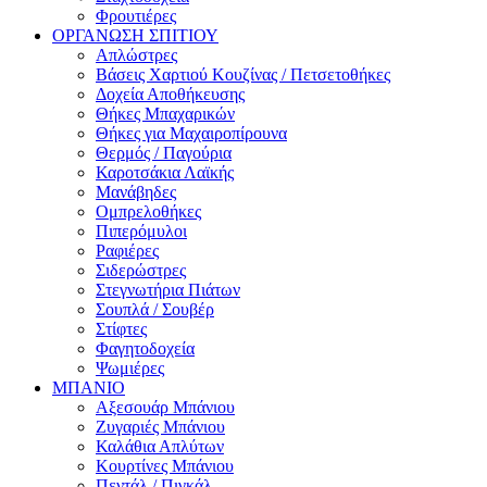
Φρουτιέρες
ΟΡΓΑΝΩΣΗ ΣΠΙΤΙΟΥ
Απλώστρες
Βάσεις Χαρτιού Κουζίνας / Πετσετοθήκες
Δοχεία Αποθήκευσης
Θήκες Μπαχαρικών
Θήκες για Μαχαιροπίρουνα
Θερμός / Παγούρια
Καροτσάκια Λαϊκής
Μανάβηδες
Ομπρελοθήκες
Πιπερόμυλοι
Ραφιέρες
Σιδερώστρες
Στεγνωτήρια Πιάτων
Σουπλά / Σουβέρ
Στίφτες
Φαγητοδοχεία
Ψωμιέρες
ΜΠΑΝΙΟ
Αξεσουάρ Μπάνιου
Ζυγαριές Μπάνιου
Καλάθια Απλύτων
Κουρτίνες Μπάνιου
Πεντάλ / Πιγκάλ