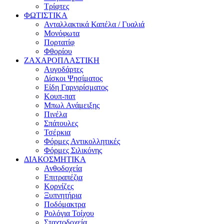
Τρίφτες
ΦΩΤΙΣΤΙΚΑ
Ανταλλακτικά Καπέλα / Γυαλιά
Μονόφωτα
Πορτατίφ
Φθορίου
ΖΑΧΑΡΟΠΛΑΣΤΙΚΗ
Αυγοδάρτες
Δίσκοι Ψησίματος
Είδη Γαρνιρίσματος
Κουπ-πατ
Μπωλ Ανάμειξης
Πινέλα
Σπάτουλες
Τσέρκια
Φόρμες Αντικολλητικές
Φόρμες Σιλικόνης
ΔΙΑΚΟΣΜΗΤΙΚΑ
Ανθοδοχεία
Επιτραπέζια
Κορνίζες
Ξυπνητήρια
Ποδόμακτρα
Ρολόγια Τοίχου
Σταχτοδοχεία