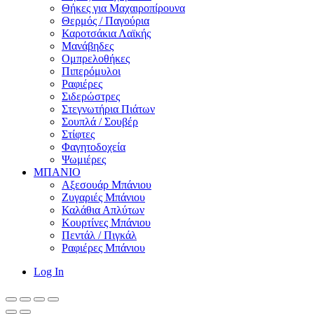
Θήκες για Μαχαιροπίρουνα
Θερμός / Παγούρια
Καροτσάκια Λαϊκής
Μανάβηδες
Ομπρελοθήκες
Πιπερόμυλοι
Ραφιέρες
Σιδερώστρες
Στεγνωτήρια Πιάτων
Σουπλά / Σουβέρ
Στίφτες
Φαγητοδοχεία
Ψωμιέρες
ΜΠΑΝΙΟ
Αξεσουάρ Μπάνιου
Ζυγαριές Μπάνιου
Καλάθια Απλύτων
Κουρτίνες Μπάνιου
Πεντάλ / Πιγκάλ
Ραφιέρες Μπάνιου
Log In