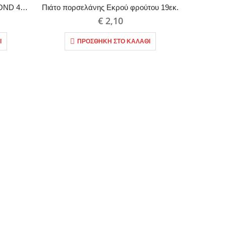
ΣΕΤ/6 ΠΟΤΗΡΙ ΣΩΛΗΝΑ DIAMOND 47cl ΔΙΑΦΑΝΟ
Πιάτο πορσελάνης Εκρού φρούτου 19εκ.
€
2,10
Ι
ΠΡΟΣΘΉΚΗ ΣΤΟ ΚΑΛΆΘΙ