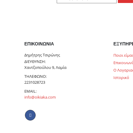
ΕΠΙΚΟΙΝΩΝΊΑ
ΕΞΥΠΗΡ
Δημήτρης Τσιρώνης
Ποιοι είμα
ΔΙΕΎΘΥΝΣΗ:
Επικοινων
Χαντζοπούλου 9, Λαμία
Ο Λογαρια
ΤΗΛΈΦΩΝΟ:
Ιστορικό
2231028723
EMAIL:
info@oikiaka.com