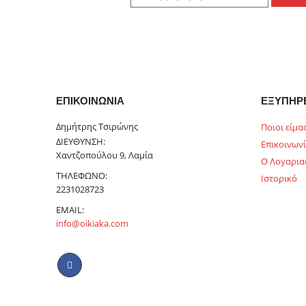
ΕΠΙΚΟΙΝΩΝΊΑ
ΕΞΥΠΗΡ
Δημήτρης Τσιρώνης
Ποιοι είμα
ΔΙΕΎΘΥΝΣΗ:
Επικοινων
Χαντζοπούλου 9, Λαμία
Ο Λογαρια
ΤΗΛΈΦΩΝΟ:
Ιστορικό
2231028723
EMAIL:
info@oikiaka.com