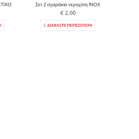
ΣΤΙΧΟ
Σετ 2 σχαράκια νεροχύτη ΙΝΟΧ
€
2,00
Ι
ΔΙΑΒΆΣΤΕ ΠΕΡΙΣΣΌΤΕΡΑ
ΒΕΛΟΝΑ