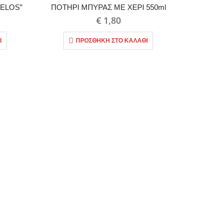
DELOS”
ΠΟΤΗΡΙ ΜΠΥΡΑΣ ΜΕ ΧΕΡΙ 550ml
€
1,80
Ι
ΠΡΟΣΘΉΚΗ ΣΤΟ ΚΑΛΆΘΙ
ΛΑΔΙ