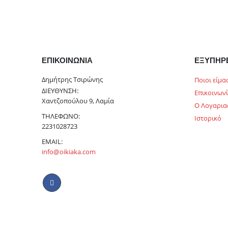
ΕΠΙΚΟΙΝΩΝΊΑ
ΕΞΥΠΗΡ
Δημήτρης Τσιρώνης
Ποιοι είμα
ΔΙΕΎΘΥΝΣΗ:
Επικοινων
Χαντζοπούλου 9, Λαμία
Ο Λογαρια
ΤΗΛΈΦΩΝΟ:
Ιστορικό
2231028723
EMAIL:
info@oikiaka.com