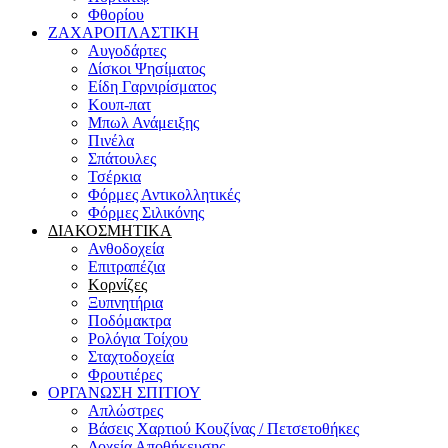
Φθορίου
ΖΑΧΑΡΟΠΛΑΣΤΙΚΗ
Αυγοδάρτες
Δίσκοι Ψησίματος
Είδη Γαρνιρίσματος
Κουπ-πατ
Μπωλ Ανάμειξης
Πινέλα
Σπάτουλες
Τσέρκια
Φόρμες Αντικολλητικές
Φόρμες Σιλικόνης
ΔΙΑΚΟΣΜΗΤΙΚΑ
Ανθοδοχεία
Επιτραπέζια
Κορνίζες
Ξυπνητήρια
Ποδόμακτρα
Ρολόγια Τοίχου
Σταχτοδοχεία
Φρουτιέρες
ΟΡΓΑΝΩΣΗ ΣΠΙΤΙΟΥ
Απλώστρες
Βάσεις Χαρτιού Κουζίνας / Πετσετοθήκες
Δοχεία Αποθήκευσης