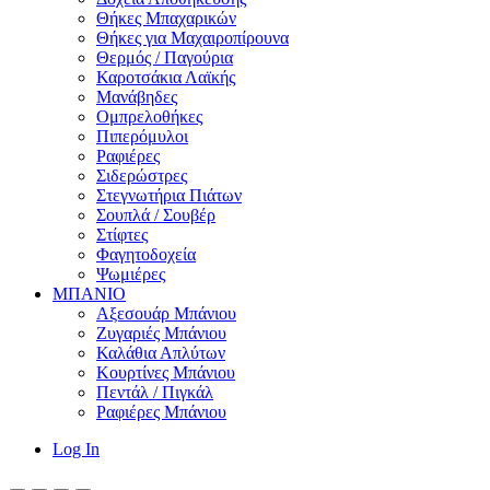
Θήκες Μπαχαρικών
Θήκες για Μαχαιροπίρουνα
Θερμός / Παγούρια
Καροτσάκια Λαϊκής
Μανάβηδες
Ομπρελοθήκες
Πιπερόμυλοι
Ραφιέρες
Σιδερώστρες
Στεγνωτήρια Πιάτων
Σουπλά / Σουβέρ
Στίφτες
Φαγητοδοχεία
Ψωμιέρες
ΜΠΑΝΙΟ
Αξεσουάρ Μπάνιου
Ζυγαριές Μπάνιου
Καλάθια Απλύτων
Κουρτίνες Μπάνιου
Πεντάλ / Πιγκάλ
Ραφιέρες Μπάνιου
Log In