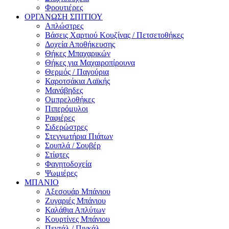
Φρουτιέρες
ΟΡΓΑΝΩΣΗ ΣΠΙΤΙΟΥ
Απλώστρες
Βάσεις Χαρτιού Κουζίνας / Πετσετοθήκες
Δοχεία Αποθήκευσης
Θήκες Μπαχαρικών
Θήκες για Μαχαιροπίρουνα
Θερμός / Παγούρια
Καροτσάκια Λαϊκής
Μανάβηδες
Ομπρελοθήκες
Πιπερόμυλοι
Ραφιέρες
Σιδερώστρες
Στεγνωτήρια Πιάτων
Σουπλά / Σουβέρ
Στίφτες
Φαγητοδοχεία
Ψωμιέρες
ΜΠΑΝΙΟ
Αξεσουάρ Μπάνιου
Ζυγαριές Μπάνιου
Καλάθια Απλύτων
Κουρτίνες Μπάνιου
Πεντάλ / Πιγκάλ