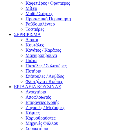
Καφετιέρες / Φραπιέρες
Μίξερ
Multi / Στίφτες
Προσωπική Περιποίηση
Ραβδομπλέντερ
Τοστιέρες
ΣΕΡΒΙΡΙΣΜΑ
Δίσκοι
Κουτάλες
Κανάτες / Καράφες
Μαχαιροπίρουνα
Πιάτα
Πιατέλες / Σαλατιέρες
Ποτήρια
Σπάτουλες / Λαβίδες
Φλυτζάνια / Κούπες
ΕΡΓΑΛΕΙΑ ΚΟΥΖΙΝΑΣ
Ανοιχτήρια
Αποφλοιωτές
Επιφάνειες Κοπής
Ζυγαριές / Μεζούρες
Κόφτες
Καρυοθραύστες
Μηχανές Φύλλου
Σουρωτήρια