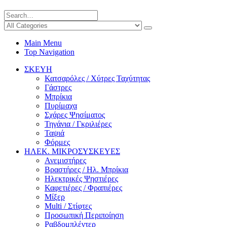
Main Menu
Top Navigation
ΣΚΕΥΗ
Κατσαρόλες / Χύτρες Ταχύτητας
Γάστρες
Μπρίκια
Πυρίμαχα
Σχάρες Ψησίματος
Τηγάνια / Γκριλιέρες
Ταψιά
Φόρμες
ΗΛΕΚ. ΜΙΚΡΟΣΥΣΚΕΥΕΣ
Ανεμιστήρες
Βραστήρες / Ηλ. Μπρίκια
Ηλεκτρικές Ψηστιέρες
Καφετιέρες / Φραπιέρες
Μίξερ
Multi / Στίφτες
Προσωπική Περιποίηση
Ραβδομπλέντερ