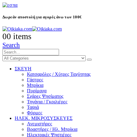
Δωρεάν αποστολή για αγορές άνω των 100€
0
0 items
Search
ΣΚΕΥΗ
Κατσαρόλες / Χύτρες Ταχύτητας
Γάστρες
Μπρίκια
Πυρίμαχα
Σχάρες Ψησίματος
Τηγάνια / Γκριλιέρες
Ταψιά
Φόρμες
ΗΛΕΚ. ΜΙΚΡΟΣΥΣΚΕΥΕΣ
Ανεμιστήρες
Βραστήρες / Ηλ. Μπρίκια
Ηλεκτρικές Ψηστιέρες