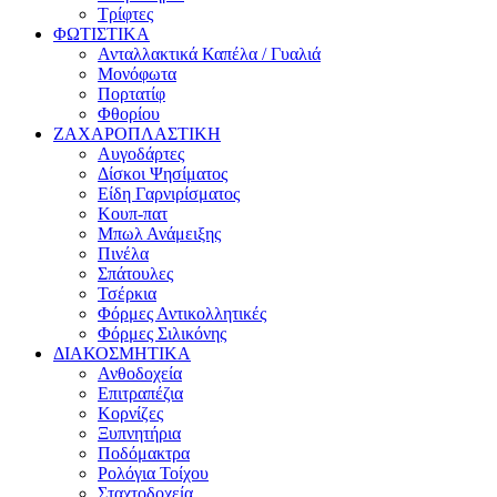
Τρίφτες
ΦΩΤΙΣΤΙΚΑ
Ανταλλακτικά Καπέλα / Γυαλιά
Μονόφωτα
Πορτατίφ
Φθορίου
ΖΑΧΑΡΟΠΛΑΣΤΙΚΗ
Αυγοδάρτες
Δίσκοι Ψησίματος
Είδη Γαρνιρίσματος
Κουπ-πατ
Μπωλ Ανάμειξης
Πινέλα
Σπάτουλες
Τσέρκια
Φόρμες Αντικολλητικές
Φόρμες Σιλικόνης
ΔΙΑΚΟΣΜΗΤΙΚΑ
Ανθοδοχεία
Επιτραπέζια
Κορνίζες
Ξυπνητήρια
Ποδόμακτρα
Ρολόγια Τοίχου
Σταχτοδοχεία