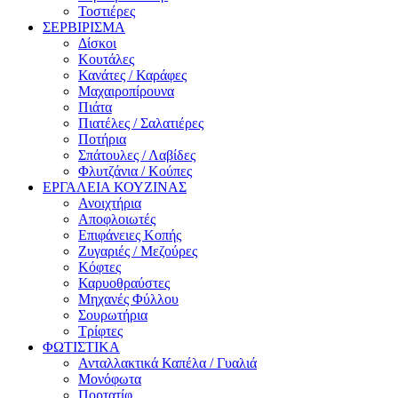
Τοστιέρες
ΣΕΡΒΙΡΙΣΜΑ
Δίσκοι
Κουτάλες
Κανάτες / Καράφες
Μαχαιροπίρουνα
Πιάτα
Πιατέλες / Σαλατιέρες
Ποτήρια
Σπάτουλες / Λαβίδες
Φλυτζάνια / Κούπες
ΕΡΓΑΛΕΙΑ ΚΟΥΖΙΝΑΣ
Ανοιχτήρια
Αποφλοιωτές
Επιφάνειες Κοπής
Ζυγαριές / Μεζούρες
Κόφτες
Καρυοθραύστες
Μηχανές Φύλλου
Σουρωτήρια
Τρίφτες
ΦΩΤΙΣΤΙΚΑ
Ανταλλακτικά Καπέλα / Γυαλιά
Μονόφωτα
Πορτατίφ