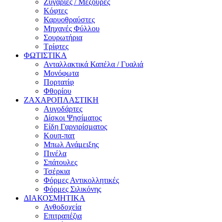
Ζυγαριές / Μεζούρες
Κόφτες
Καρυοθραύστες
Μηχανές Φύλλου
Σουρωτήρια
Τρίφτες
ΦΩΤΙΣΤΙΚΑ
Ανταλλακτικά Καπέλα / Γυαλιά
Μονόφωτα
Πορτατίφ
Φθορίου
ΖΑΧΑΡΟΠΛΑΣΤΙΚΗ
Αυγοδάρτες
Δίσκοι Ψησίματος
Είδη Γαρνιρίσματος
Κουπ-πατ
Μπωλ Ανάμειξης
Πινέλα
Σπάτουλες
Τσέρκια
Φόρμες Αντικολλητικές
Φόρμες Σιλικόνης
ΔΙΑΚΟΣΜΗΤΙΚΑ
Ανθοδοχεία
Επιτραπέζια