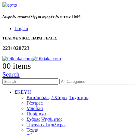
Δωρεάν αποστολή για αγορές άνω των 100€
Log In
ΤΗΛΕΦΩΝΙΚΕΣ ΠΑΡΑΓΓΕΛΙΕΣ
2231028723
0
0 items
Search
ΣΚΕΥΗ
Κατσαρόλες / Χύτρες Ταχύτητας
Γάστρες
Μπρίκια
Πυρίμαχα
Σχάρες Ψησίματος
Τηγάνια / Γκριλιέρες
Ταψιά