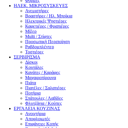
Φόρμες
ΗΛΕΚ. ΜΙΚΡΟΣΥΣΚΕΥΕΣ
Ανεμιστήρες
Βραστήρες / Ηλ. Μπρίκια
Ηλεκτρικές Ψηστιέρες
Καφετιέρες / Φραπιέρες
Μίξερ
Multi / Στίφτες
Προσωπική Περιποίηση
Ραβδομπλέντερ
Τοστιέρες
ΣΕΡΒΙΡΙΣΜΑ
Δίσκοι
Κουτάλες
Κανάτες / Καράφες
Μαχαιροπίρουνα
Πιάτα
Πιατέλες / Σαλατιέρες
Ποτήρια
Σπάτουλες / Λαβίδες
Φλυτζάνια / Κούπες
ΕΡΓΑΛΕΙΑ ΚΟΥΖΙΝΑΣ
Ανοιχτήρια
Αποφλοιωτές
Επιφάνειες Κοπής