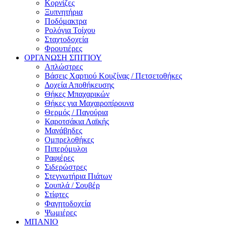
Κορνίζες
Ξυπνητήρια
Ποδόμακτρα
Ρολόγια Τοίχου
Σταχτοδοχεία
Φρουτιέρες
ΟΡΓΑΝΩΣΗ ΣΠΙΤΙΟΥ
Απλώστρες
Βάσεις Χαρτιού Κουζίνας / Πετσετοθήκες
Δοχεία Αποθήκευσης
Θήκες Μπαχαρικών
Θήκες για Μαχαιροπίρουνα
Θερμός / Παγούρια
Καροτσάκια Λαϊκής
Μανάβηδες
Ομπρελοθήκες
Πιπερόμυλοι
Ραφιέρες
Σιδερώστρες
Στεγνωτήρια Πιάτων
Σουπλά / Σουβέρ
Στίφτες
Φαγητοδοχεία
Ψωμιέρες
ΜΠΑΝΙΟ