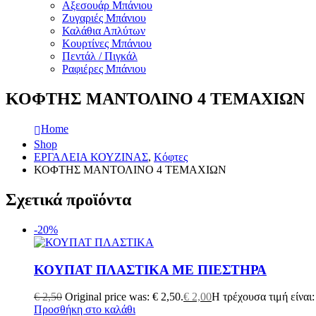
Αξεσουάρ Μπάνιου
Ζυγαριές Μπάνιου
Καλάθια Απλύτων
Κουρτίνες Μπάνιου
Πεντάλ / Πιγκάλ
Ραφιέρες Μπάνιου
ΚΟΦΤΗΣ ΜΑΝΤΟΛΙΝΟ 4 ΤΕΜΑΧΙΩΝ
Home
Shop
ΕΡΓΑΛΕΙΑ ΚΟΥΖΙΝΑΣ
,
Κόφτες
ΚΟΦΤΗΣ ΜΑΝΤΟΛΙΝΟ 4 ΤΕΜΑΧΙΩΝ
Σχετικά προϊόντα
-20%
ΚΟΥΠΑΤ ΠΛΑΣΤΙΚΑ ΜΕ ΠΙΕΣΤΗΡΑ
€
2,50
Original price was: € 2,50.
€
2,00
Η τρέχουσα τιμή είναι:
Προσθήκη στο καλάθι