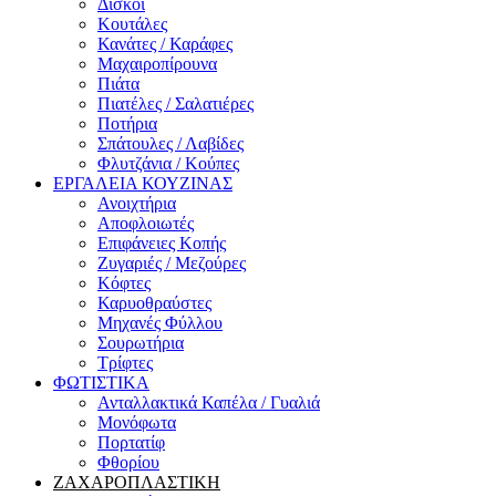
Δίσκοι
Κουτάλες
Κανάτες / Καράφες
Μαχαιροπίρουνα
Πιάτα
Πιατέλες / Σαλατιέρες
Ποτήρια
Σπάτουλες / Λαβίδες
Φλυτζάνια / Κούπες
ΕΡΓΑΛΕΙΑ ΚΟΥΖΙΝΑΣ
Ανοιχτήρια
Αποφλοιωτές
Επιφάνειες Κοπής
Ζυγαριές / Μεζούρες
Κόφτες
Καρυοθραύστες
Μηχανές Φύλλου
Σουρωτήρια
Τρίφτες
ΦΩΤΙΣΤΙΚΑ
Ανταλλακτικά Καπέλα / Γυαλιά
Μονόφωτα
Πορτατίφ
Φθορίου
ΖΑΧΑΡΟΠΛΑΣΤΙΚΗ