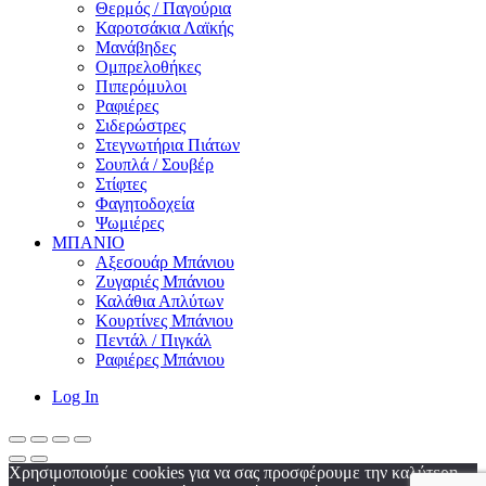
Θερμός / Παγούρια
Καροτσάκια Λαϊκής
Μανάβηδες
Ομπρελοθήκες
Πιπερόμυλοι
Ραφιέρες
Σιδερώστρες
Στεγνωτήρια Πιάτων
Σουπλά / Σουβέρ
Στίφτες
Φαγητοδοχεία
Ψωμιέρες
ΜΠΑΝΙΟ
Αξεσουάρ Μπάνιου
Ζυγαριές Μπάνιου
Καλάθια Απλύτων
Κουρτίνες Μπάνιου
Πεντάλ / Πιγκάλ
Ραφιέρες Μπάνιου
Log In
Χρησιμοποιούμε cookies για να σας προσφέρουμε την καλύτερη