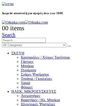
Δωρεάν αποστολή για αγορές άνω των 100€
0
0 items
Search
ΣΚΕΥΗ
Κατσαρόλες / Χύτρες Ταχύτητας
Γάστρες
Μπρίκια
Πυρίμαχα
Σχάρες Ψησίματος
Τηγάνια / Γκριλιέρες
Ταψιά
Φόρμες
ΗΛΕΚ. ΜΙΚΡΟΣΥΣΚΕΥΕΣ
Ανεμιστήρες
Βραστήρες / Ηλ. Μπρίκια
Ηλεκτρικές Ψηστιέρες