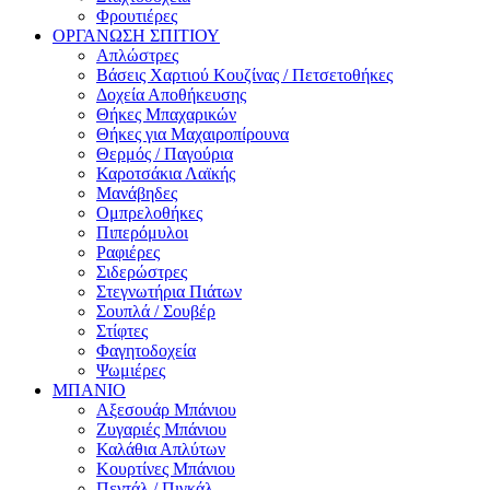
Φρουτιέρες
ΟΡΓΑΝΩΣΗ ΣΠΙΤΙΟΥ
Απλώστρες
Βάσεις Χαρτιού Κουζίνας / Πετσετοθήκες
Δοχεία Αποθήκευσης
Θήκες Μπαχαρικών
Θήκες για Μαχαιροπίρουνα
Θερμός / Παγούρια
Καροτσάκια Λαϊκής
Μανάβηδες
Ομπρελοθήκες
Πιπερόμυλοι
Ραφιέρες
Σιδερώστρες
Στεγνωτήρια Πιάτων
Σουπλά / Σουβέρ
Στίφτες
Φαγητοδοχεία
Ψωμιέρες
ΜΠΑΝΙΟ
Αξεσουάρ Μπάνιου
Ζυγαριές Μπάνιου
Καλάθια Απλύτων
Κουρτίνες Μπάνιου
Πεντάλ / Πιγκάλ