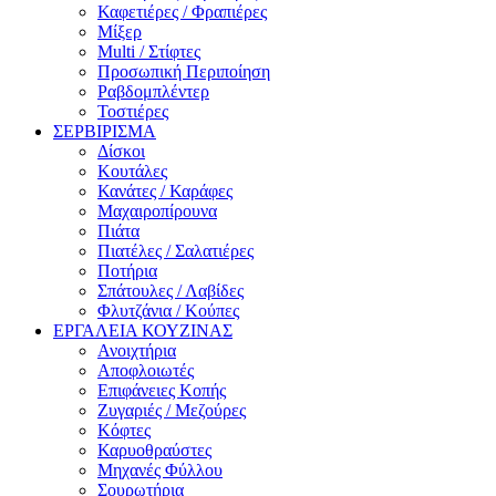
Καφετιέρες / Φραπιέρες
Μίξερ
Multi / Στίφτες
Προσωπική Περιποίηση
Ραβδομπλέντερ
Τοστιέρες
ΣΕΡΒΙΡΙΣΜΑ
Δίσκοι
Κουτάλες
Κανάτες / Καράφες
Μαχαιροπίρουνα
Πιάτα
Πιατέλες / Σαλατιέρες
Ποτήρια
Σπάτουλες / Λαβίδες
Φλυτζάνια / Κούπες
ΕΡΓΑΛΕΙΑ ΚΟΥΖΙΝΑΣ
Ανοιχτήρια
Αποφλοιωτές
Επιφάνειες Κοπής
Ζυγαριές / Μεζούρες
Κόφτες
Καρυοθραύστες
Μηχανές Φύλλου
Σουρωτήρια