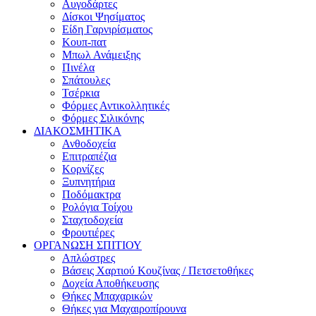
Αυγοδάρτες
Δίσκοι Ψησίματος
Είδη Γαρνιρίσματος
Κουπ-πατ
Μπωλ Ανάμειξης
Πινέλα
Σπάτουλες
Τσέρκια
Φόρμες Αντικολλητικές
Φόρμες Σιλικόνης
ΔΙΑΚΟΣΜΗΤΙΚΑ
Ανθοδοχεία
Επιτραπέζια
Κορνίζες
Ξυπνητήρια
Ποδόμακτρα
Ρολόγια Τοίχου
Σταχτοδοχεία
Φρουτιέρες
ΟΡΓΑΝΩΣΗ ΣΠΙΤΙΟΥ
Απλώστρες
Βάσεις Χαρτιού Κουζίνας / Πετσετοθήκες
Δοχεία Αποθήκευσης
Θήκες Μπαχαρικών
Θήκες για Μαχαιροπίρουνα