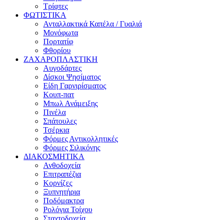
Τρίφτες
ΦΩΤΙΣΤΙΚΑ
Ανταλλακτικά Καπέλα / Γυαλιά
Μονόφωτα
Πορτατίφ
Φθορίου
ΖΑΧΑΡΟΠΛΑΣΤΙΚΗ
Αυγοδάρτες
Δίσκοι Ψησίματος
Είδη Γαρνιρίσματος
Κουπ-πατ
Μπωλ Ανάμειξης
Πινέλα
Σπάτουλες
Τσέρκια
Φόρμες Αντικολλητικές
Φόρμες Σιλικόνης
ΔΙΑΚΟΣΜΗΤΙΚΑ
Ανθοδοχεία
Επιτραπέζια
Κορνίζες
Ξυπνητήρια
Ποδόμακτρα
Ρολόγια Τοίχου
Σταχτοδοχεία