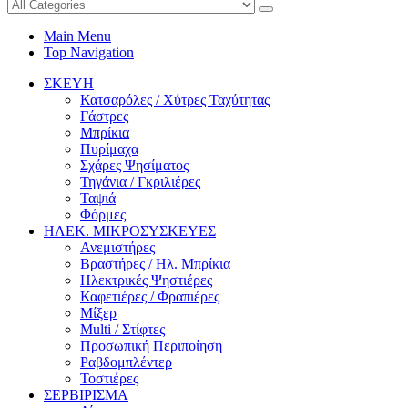
Main Menu
Top Navigation
ΣΚΕΥΗ
Κατσαρόλες / Χύτρες Ταχύτητας
Γάστρες
Μπρίκια
Πυρίμαχα
Σχάρες Ψησίματος
Τηγάνια / Γκριλιέρες
Ταψιά
Φόρμες
ΗΛΕΚ. ΜΙΚΡΟΣΥΣΚΕΥΕΣ
Ανεμιστήρες
Βραστήρες / Ηλ. Μπρίκια
Ηλεκτρικές Ψηστιέρες
Καφετιέρες / Φραπιέρες
Μίξερ
Multi / Στίφτες
Προσωπική Περιποίηση
Ραβδομπλέντερ
Τοστιέρες
ΣΕΡΒΙΡΙΣΜΑ