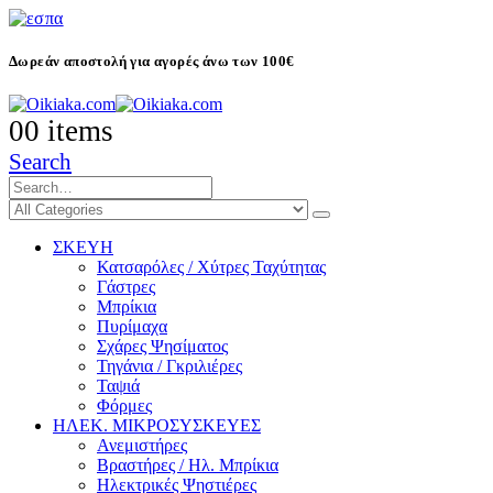
Δωρεάν αποστολή για αγορές άνω των 100€
0
0 items
Search
ΣΚΕΥΗ
Κατσαρόλες / Χύτρες Ταχύτητας
Γάστρες
Μπρίκια
Πυρίμαχα
Σχάρες Ψησίματος
Τηγάνια / Γκριλιέρες
Ταψιά
Φόρμες
ΗΛΕΚ. ΜΙΚΡΟΣΥΣΚΕΥΕΣ
Ανεμιστήρες
Βραστήρες / Ηλ. Μπρίκια
Ηλεκτρικές Ψηστιέρες