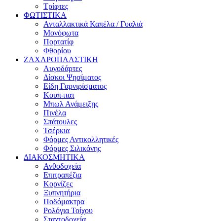
Τρίφτες
ΦΩΤΙΣΤΙΚΑ
Ανταλλακτικά Καπέλα / Γυαλιά
Μονόφωτα
Πορτατίφ
Φθορίου
ΖΑΧΑΡΟΠΛΑΣΤΙΚΗ
Αυγοδάρτες
Δίσκοι Ψησίματος
Είδη Γαρνιρίσματος
Κουπ-πατ
Μπωλ Ανάμειξης
Πινέλα
Σπάτουλες
Τσέρκια
Φόρμες Αντικολλητικές
Φόρμες Σιλικόνης
ΔΙΑΚΟΣΜΗΤΙΚΑ
Ανθοδοχεία
Επιτραπέζια
Κορνίζες
Ξυπνητήρια
Ποδόμακτρα
Ρολόγια Τοίχου
Σταχτοδοχεία