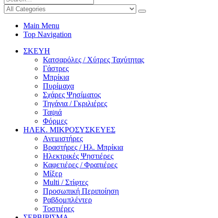
Main Menu
Top Navigation
ΣΚΕΥΗ
Κατσαρόλες / Χύτρες Ταχύτητας
Γάστρες
Μπρίκια
Πυρίμαχα
Σχάρες Ψησίματος
Τηγάνια / Γκριλιέρες
Ταψιά
Φόρμες
ΗΛΕΚ. ΜΙΚΡΟΣΥΣΚΕΥΕΣ
Ανεμιστήρες
Βραστήρες / Ηλ. Μπρίκια
Ηλεκτρικές Ψηστιέρες
Καφετιέρες / Φραπιέρες
Μίξερ
Multi / Στίφτες
Προσωπική Περιποίηση
Ραβδομπλέντερ
Τοστιέρες
ΣΕΡΒΙΡΙΣΜΑ