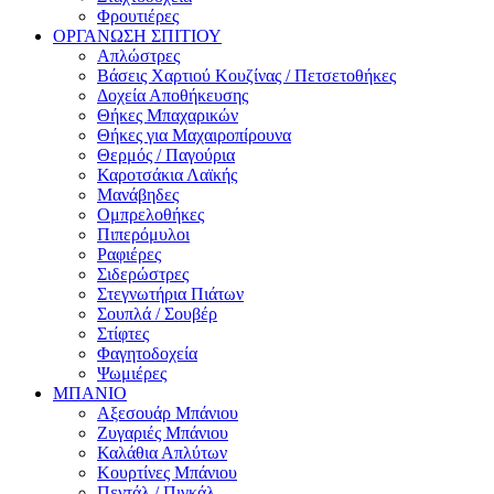
Φρουτιέρες
ΟΡΓΑΝΩΣΗ ΣΠΙΤΙΟΥ
Απλώστρες
Βάσεις Χαρτιού Κουζίνας / Πετσετοθήκες
Δοχεία Αποθήκευσης
Θήκες Μπαχαρικών
Θήκες για Μαχαιροπίρουνα
Θερμός / Παγούρια
Καροτσάκια Λαϊκής
Μανάβηδες
Ομπρελοθήκες
Πιπερόμυλοι
Ραφιέρες
Σιδερώστρες
Στεγνωτήρια Πιάτων
Σουπλά / Σουβέρ
Στίφτες
Φαγητοδοχεία
Ψωμιέρες
ΜΠΑΝΙΟ
Αξεσουάρ Μπάνιου
Ζυγαριές Μπάνιου
Καλάθια Απλύτων
Κουρτίνες Μπάνιου
Πεντάλ / Πιγκάλ