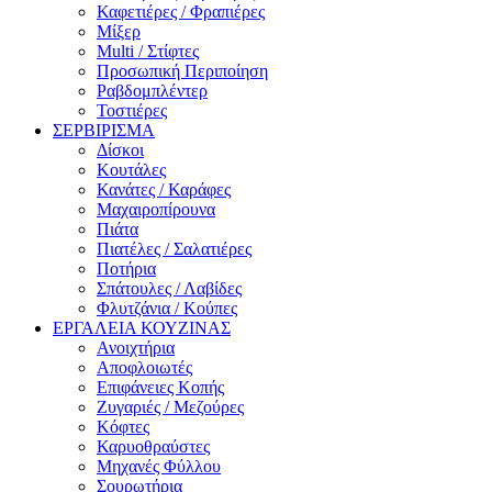
Καφετιέρες / Φραπιέρες
Μίξερ
Multi / Στίφτες
Προσωπική Περιποίηση
Ραβδομπλέντερ
Τοστιέρες
ΣΕΡΒΙΡΙΣΜΑ
Δίσκοι
Κουτάλες
Κανάτες / Καράφες
Μαχαιροπίρουνα
Πιάτα
Πιατέλες / Σαλατιέρες
Ποτήρια
Σπάτουλες / Λαβίδες
Φλυτζάνια / Κούπες
ΕΡΓΑΛΕΙΑ ΚΟΥΖΙΝΑΣ
Ανοιχτήρια
Αποφλοιωτές
Επιφάνειες Κοπής
Ζυγαριές / Μεζούρες
Κόφτες
Καρυοθραύστες
Μηχανές Φύλλου
Σουρωτήρια