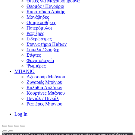
Θήκες για Μαχαιροπίρουνα
Θερμός / Παγούρια
Καροτσάκια Λαϊκής
Μανάβηδες
Ομπρελοθήκες
Πιπερόμυλοι
Ραφιέρες
Σιδερώστρες
Στεγνωτήρια Πιάτων
Σουπλά / Σουβέρ
Στίφτες
Φαγητοδοχεία
Ψωμιέρες
ΜΠΑΝΙΟ
Αξεσουάρ Μπάνιου
Ζυγαριές Μπάνιου
Καλάθια Απλύτων
Κουρτίνες Μπάνιου
Πεντάλ / Πιγκάλ
Ραφιέρες Μπάνιου
Log In