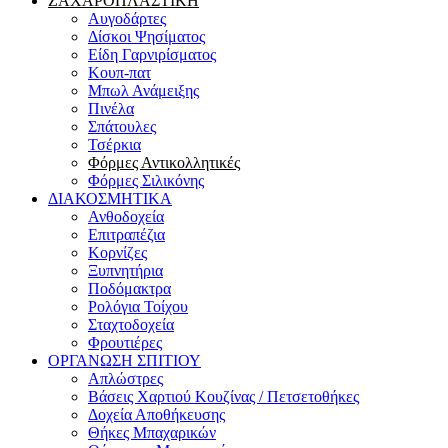
ΖΑΧΑΡΟΠΛΑΣΤΙΚΗ
Αυγοδάρτες
Δίσκοι Ψησίματος
Είδη Γαρνιρίσματος
Κουπ-πατ
Μπωλ Ανάμειξης
Πινέλα
Σπάτουλες
Τσέρκια
Φόρμες Αντικολλητικές
Φόρμες Σιλικόνης
ΔΙΑΚΟΣΜΗΤΙΚΑ
Ανθοδοχεία
Επιτραπέζια
Κορνίζες
Ξυπνητήρια
Ποδόμακτρα
Ρολόγια Τοίχου
Σταχτοδοχεία
Φρουτιέρες
ΟΡΓΑΝΩΣΗ ΣΠΙΤΙΟΥ
Απλώστρες
Βάσεις Χαρτιού Κουζίνας / Πετσετοθήκες
Δοχεία Αποθήκευσης
Θήκες Μπαχαρικών