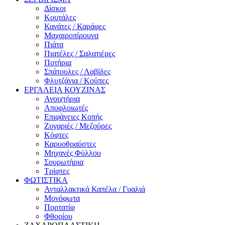
Δίσκοι
Κουτάλες
Κανάτες / Καράφες
Μαχαιροπίρουνα
Πιάτα
Πιατέλες / Σαλατιέρες
Ποτήρια
Σπάτουλες / Λαβίδες
Φλυτζάνια / Κούπες
ΕΡΓΑΛΕΙΑ ΚΟΥΖΙΝΑΣ
Ανοιχτήρια
Αποφλοιωτές
Επιφάνειες Κοπής
Ζυγαριές / Μεζούρες
Κόφτες
Καρυοθραύστες
Μηχανές Φύλλου
Σουρωτήρια
Τρίφτες
ΦΩΤΙΣΤΙΚΑ
Ανταλλακτικά Καπέλα / Γυαλιά
Μονόφωτα
Πορτατίφ
Φθορίου