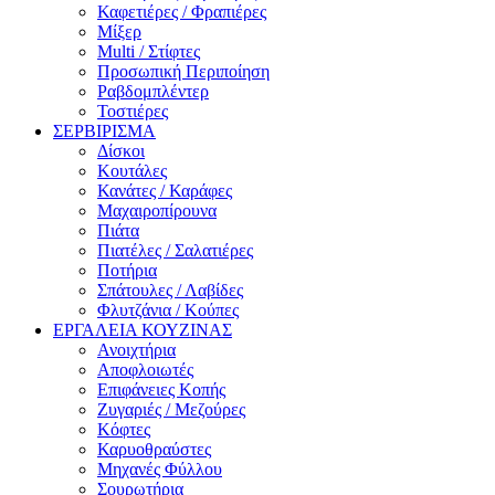
Καφετιέρες / Φραπιέρες
Μίξερ
Multi / Στίφτες
Προσωπική Περιποίηση
Ραβδομπλέντερ
Τοστιέρες
ΣΕΡΒΙΡΙΣΜΑ
Δίσκοι
Κουτάλες
Κανάτες / Καράφες
Μαχαιροπίρουνα
Πιάτα
Πιατέλες / Σαλατιέρες
Ποτήρια
Σπάτουλες / Λαβίδες
Φλυτζάνια / Κούπες
ΕΡΓΑΛΕΙΑ ΚΟΥΖΙΝΑΣ
Ανοιχτήρια
Αποφλοιωτές
Επιφάνειες Κοπής
Ζυγαριές / Μεζούρες
Κόφτες
Καρυοθραύστες
Μηχανές Φύλλου
Σουρωτήρια