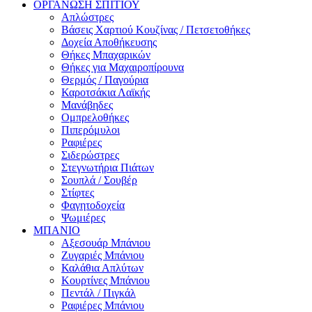
ΟΡΓΑΝΩΣΗ ΣΠΙΤΙΟΥ
Απλώστρες
Βάσεις Χαρτιού Κουζίνας / Πετσετοθήκες
Δοχεία Αποθήκευσης
Θήκες Μπαχαρικών
Θήκες για Μαχαιροπίρουνα
Θερμός / Παγούρια
Καροτσάκια Λαϊκής
Μανάβηδες
Ομπρελοθήκες
Πιπερόμυλοι
Ραφιέρες
Σιδερώστρες
Στεγνωτήρια Πιάτων
Σουπλά / Σουβέρ
Στίφτες
Φαγητοδοχεία
Ψωμιέρες
ΜΠΑΝΙΟ
Αξεσουάρ Μπάνιου
Ζυγαριές Μπάνιου
Καλάθια Απλύτων
Κουρτίνες Μπάνιου
Πεντάλ / Πιγκάλ
Ραφιέρες Μπάνιου