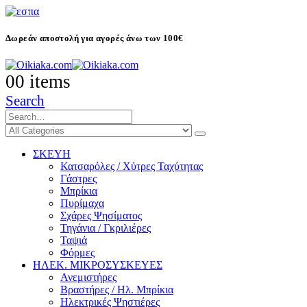
Δωρεάν αποστολή για αγορές άνω των 100€
0
0 items
Search
ΣΚΕΥΗ
Κατσαρόλες / Χύτρες Ταχύτητας
Γάστρες
Μπρίκια
Πυρίμαχα
Σχάρες Ψησίματος
Τηγάνια / Γκριλιέρες
Ταψιά
Φόρμες
ΗΛΕΚ. ΜΙΚΡΟΣΥΣΚΕΥΕΣ
Ανεμιστήρες
Βραστήρες / Ηλ. Μπρίκια
Ηλεκτρικές Ψηστιέρες