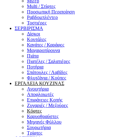
Μίξερ
Multi / Στίφτες
Προσωπική Περιποίηση
Ραβδομπλέντερ
Τοστιέρες
ΣΕΡΒΙΡΙΣΜΑ
Δίσκοι
Κουτάλες
Κανάτες / Καράφες
Μαχαιροπίρουνα
Πιάτα
Πιατέλες / Σαλατιέρες
Ποτήρια
Σπάτουλες / Λαβίδες
Φλυτζάνια / Κούπες
ΕΡΓΑΛΕΙΑ ΚΟΥΖΙΝΑΣ
Ανοιχτήρια
Αποφλοιωτές
Επιφάνειες Κοπής
Ζυγαριές / Μεζούρες
Κόφτες
Καρυοθραύστες
Μηχανές Φύλλου
Σουρωτήρια
Τρίφτες