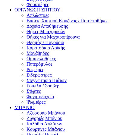
Φρουτιέρες
ΟΡΓΑΝΩΣΗ ΣΠΙΤΙΟΥ
Απλώστρες
Βάσεις Χαρτιού Κουζίνας / Πετσετοθήκες
Δοχεία Αποθήκευσης
Θήκες Μπαχαρικών
Θήκες για Μαχαιροπίρουνα
Θερμός / Παγούρια
Καροτσάκια Λαϊκής
Μανάβηδες
Ομπρελοθήκες
Πιπερόμυλοι
Ραφιέρες
Σιδερώστρες
Στεγνωτήρια Πιάτων
Σουπλά / Σουβέρ
Στίφτες
Φαγητοδοχεία
Ψωμιέρες
ΜΠΑΝΙΟ
Αξεσουάρ Μπάνιου
Ζυγαριές Μπάνιου
Καλάθια Απλύτων
Κουρτίνες Μπάνιου
Πεντάλ / Πιγκάλ