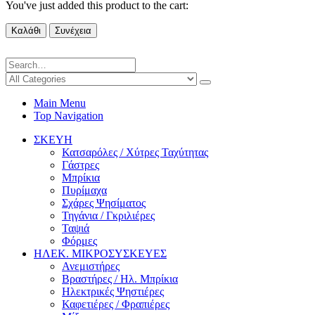
You've just added this product to the cart:
Καλάθι
Συνέχεια
Main Menu
Top Navigation
ΣΚΕΥΗ
Κατσαρόλες / Χύτρες Ταχύτητας
Γάστρες
Μπρίκια
Πυρίμαχα
Σχάρες Ψησίματος
Τηγάνια / Γκριλιέρες
Ταψιά
Φόρμες
ΗΛΕΚ. ΜΙΚΡΟΣΥΣΚΕΥΕΣ
Ανεμιστήρες
Βραστήρες / Ηλ. Μπρίκια
Ηλεκτρικές Ψηστιέρες
Καφετιέρες / Φραπιέρες