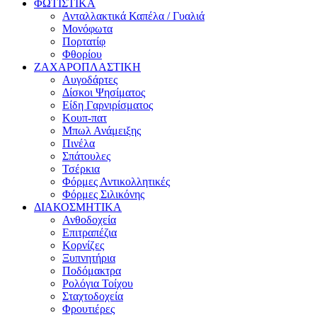
ΦΩΤΙΣΤΙΚΑ
Ανταλλακτικά Καπέλα / Γυαλιά
Μονόφωτα
Πορτατίφ
Φθορίου
ΖΑΧΑΡΟΠΛΑΣΤΙΚΗ
Αυγοδάρτες
Δίσκοι Ψησίματος
Είδη Γαρνιρίσματος
Κουπ-πατ
Μπωλ Ανάμειξης
Πινέλα
Σπάτουλες
Τσέρκια
Φόρμες Αντικολλητικές
Φόρμες Σιλικόνης
ΔΙΑΚΟΣΜΗΤΙΚΑ
Ανθοδοχεία
Επιτραπέζια
Κορνίζες
Ξυπνητήρια
Ποδόμακτρα
Ρολόγια Τοίχου
Σταχτοδοχεία
Φρουτιέρες