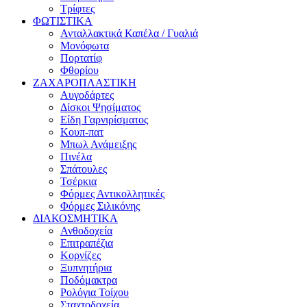
Τρίφτες
ΦΩΤΙΣΤΙΚΑ
Ανταλλακτικά Καπέλα / Γυαλιά
Μονόφωτα
Πορτατίφ
Φθορίου
ΖΑΧΑΡΟΠΛΑΣΤΙΚΗ
Αυγοδάρτες
Δίσκοι Ψησίματος
Είδη Γαρνιρίσματος
Κουπ-πατ
Μπωλ Ανάμειξης
Πινέλα
Σπάτουλες
Τσέρκια
Φόρμες Αντικολλητικές
Φόρμες Σιλικόνης
ΔΙΑΚΟΣΜΗΤΙΚΑ
Ανθοδοχεία
Επιτραπέζια
Κορνίζες
Ξυπνητήρια
Ποδόμακτρα
Ρολόγια Τοίχου
Σταχτοδοχεία