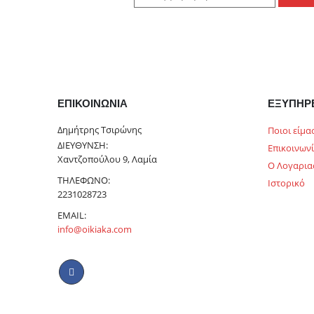
ΕΠΙΚΟΙΝΩΝΊΑ
ΕΞΥΠΗΡ
Δημήτρης Τσιρώνης
Ποιοι είμα
ΔΙΕΎΘΥΝΣΗ:
Επικοινων
Χαντζοπούλου 9, Λαμία
Ο Λογαρια
ΤΗΛΈΦΩΝΟ:
Ιστορικό
2231028723
EMAIL:
info@oikiaka.com