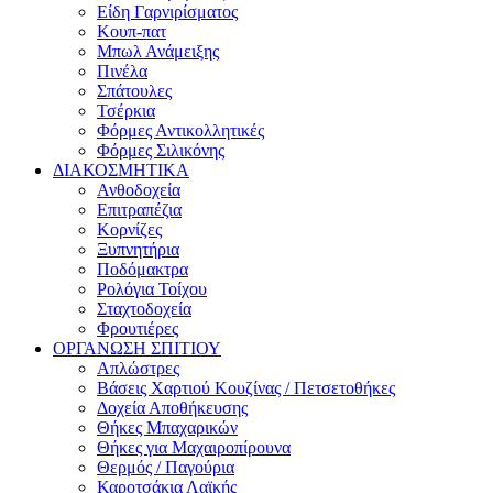
Είδη Γαρνιρίσματος
Κουπ-πατ
Μπωλ Ανάμειξης
Πινέλα
Σπάτουλες
Τσέρκια
Φόρμες Αντικολλητικές
Φόρμες Σιλικόνης
ΔΙΑΚΟΣΜΗΤΙΚΑ
Ανθοδοχεία
Επιτραπέζια
Κορνίζες
Ξυπνητήρια
Ποδόμακτρα
Ρολόγια Τοίχου
Σταχτοδοχεία
Φρουτιέρες
ΟΡΓΑΝΩΣΗ ΣΠΙΤΙΟΥ
Απλώστρες
Βάσεις Χαρτιού Κουζίνας / Πετσετοθήκες
Δοχεία Αποθήκευσης
Θήκες Μπαχαρικών
Θήκες για Μαχαιροπίρουνα
Θερμός / Παγούρια
Καροτσάκια Λαϊκής