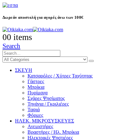
Δωρεάν αποστολή για αγορές άνω των 100€
0
0 items
Search
ΣΚΕΥΗ
Κατσαρόλες / Χύτρες Ταχύτητας
Γάστρες
Μπρίκια
Πυρίμαχα
Σχάρες Ψησίματος
Τηγάνια / Γκριλιέρες
Ταψιά
Φόρμες
ΗΛΕΚ. ΜΙΚΡΟΣΥΣΚΕΥΕΣ
Ανεμιστήρες
Βραστήρες / Ηλ. Μπρίκια
Ηλεκτρικές Ψηστιέρες