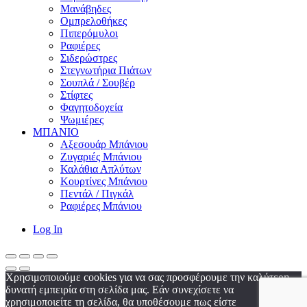
Μανάβηδες
Ομπρελοθήκες
Πιπερόμυλοι
Ραφιέρες
Σιδερώστρες
Στεγνωτήρια Πιάτων
Σουπλά / Σουβέρ
Στίφτες
Φαγητοδοχεία
Ψωμιέρες
ΜΠΑΝΙΟ
Αξεσουάρ Μπάνιου
Ζυγαριές Μπάνιου
Καλάθια Απλύτων
Κουρτίνες Μπάνιου
Πεντάλ / Πιγκάλ
Ραφιέρες Μπάνιου
Log In
Χρησιμοποιούμε cookies για να σας προσφέρουμε την καλύτερη
δυνατή εμπειρία στη σελίδα μας. Εάν συνεχίσετε να
χρησιμοποιείτε τη σελίδα, θα υποθέσουμε πως είστε