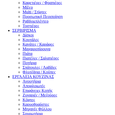
Καφετιέρες / Φραπιέρες
Μίξερ
Multi / Στίφτες
Προσωπική Περιποίηση
Ραβδομπλέντερ
Τοστιέρες
ΣΕΡΒΙΡΙΣΜΑ
Δίσκοι
Κουτάλες
Κανάτες / Καράφες
Μαχαιροπίρουνα
Πιάτα
Πιατέλες / Σαλατιέρες
Ποτήρια
Σπάτουλες / Λαβίδες
Φλυτζάνια / Κούπες
ΕΡΓΑΛΕΙΑ ΚΟΥΖΙΝΑΣ
Ανοιχτήρια
Αποφλοιωτές
Επιφάνειες Κοπής
Ζυγαριές / Μεζούρες
Κόφτες
Καρυοθραύστες
Μηχανές Φύλλου
Σουρωτήρια