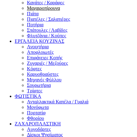
Κανάτες / Καράφες
Μαχαιροπίρουνα
Πιάτα
Πιατέλες / Σαλατιέρες
Ποτήρια
Σπάτουλες / Λαβίδες
Φλυτζάνια / Κούπες
ΕΡΓΑΛΕΙΑ ΚΟΥΖΙΝΑΣ
Ανοιχτήρια
Αποφλοιωτές
Επιφάνειες Κοπής
Ζυγαριές / Μεζούρες
Κόφτες
Καρυοθραύστες
Μηχανές Φύλλου
Σουρωτήρια
Τρίφτες
ΦΩΤΙΣΤΙΚΑ
Ανταλλακτικά Καπέλα / Γυαλιά
Μονόφωτα
Πορτατίφ
Φθορίου
ΖΑΧΑΡΟΠΛΑΣΤΙΚΗ
Αυγοδάρτες
Δίσκοι Ψησίματος