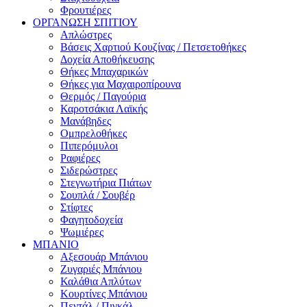
Φρουτιέρες
ΟΡΓΑΝΩΣΗ ΣΠΙΤΙΟΥ
Απλώστρες
Βάσεις Χαρτιού Κουζίνας / Πετσετοθήκες
Δοχεία Αποθήκευσης
Θήκες Μπαχαρικών
Θήκες για Μαχαιροπίρουνα
Θερμός / Παγούρια
Καροτσάκια Λαϊκής
Μανάβηδες
Ομπρελοθήκες
Πιπερόμυλοι
Ραφιέρες
Σιδερώστρες
Στεγνωτήρια Πιάτων
Σουπλά / Σουβέρ
Στίφτες
Φαγητοδοχεία
Ψωμιέρες
ΜΠΑΝΙΟ
Αξεσουάρ Μπάνιου
Ζυγαριές Μπάνιου
Καλάθια Απλύτων
Κουρτίνες Μπάνιου
Πεντάλ / Πιγκάλ