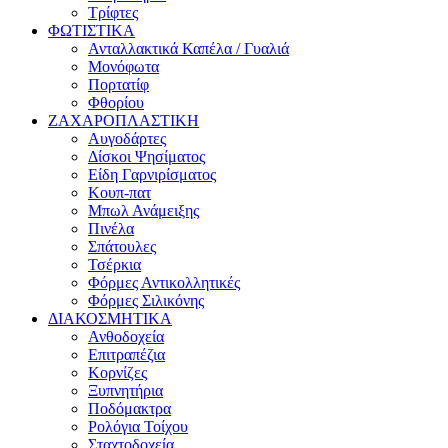
Τρίφτες
ΦΩΤΙΣΤΙΚΑ
Ανταλλακτικά Καπέλα / Γυαλιά
Μονόφωτα
Πορτατίφ
Φθορίου
ΖΑΧΑΡΟΠΛΑΣΤΙΚΗ
Αυγοδάρτες
Δίσκοι Ψησίματος
Είδη Γαρνιρίσματος
Κουπ-πατ
Μπωλ Ανάμειξης
Πινέλα
Σπάτουλες
Τσέρκια
Φόρμες Αντικολλητικές
Φόρμες Σιλικόνης
ΔΙΑΚΟΣΜΗΤΙΚΑ
Ανθοδοχεία
Επιτραπέζια
Κορνίζες
Ξυπνητήρια
Ποδόμακτρα
Ρολόγια Τοίχου
Σταχτοδοχεία