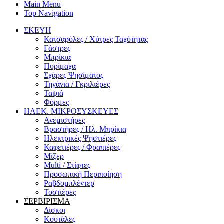
Main Menu
Top Navigation
ΣΚΕΥΗ
Κατσαρόλες / Χύτρες Ταχύτητας
Γάστρες
Μπρίκια
Πυρίμαχα
Σχάρες Ψησίματος
Τηγάνια / Γκριλιέρες
Ταψιά
Φόρμες
ΗΛΕΚ. ΜΙΚΡΟΣΥΣΚΕΥΕΣ
Ανεμιστήρες
Βραστήρες / Ηλ. Μπρίκια
Ηλεκτρικές Ψηστιέρες
Καφετιέρες / Φραπιέρες
Μίξερ
Multi / Στίφτες
Προσωπική Περιποίηση
Ραβδομπλέντερ
Τοστιέρες
ΣΕΡΒΙΡΙΣΜΑ
Δίσκοι
Κουτάλες