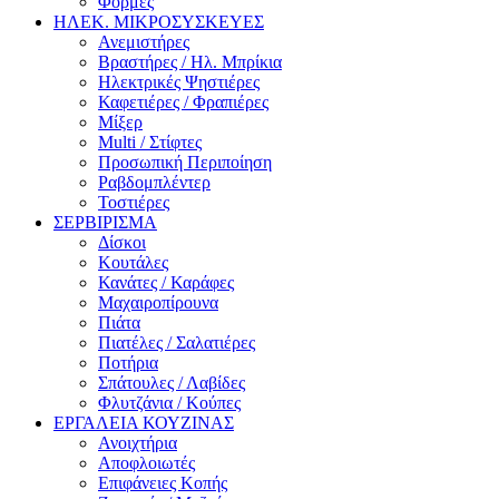
Φόρμες
ΗΛΕΚ. ΜΙΚΡΟΣΥΣΚΕΥΕΣ
Ανεμιστήρες
Βραστήρες / Ηλ. Μπρίκια
Ηλεκτρικές Ψηστιέρες
Καφετιέρες / Φραπιέρες
Μίξερ
Multi / Στίφτες
Προσωπική Περιποίηση
Ραβδομπλέντερ
Τοστιέρες
ΣΕΡΒΙΡΙΣΜΑ
Δίσκοι
Κουτάλες
Κανάτες / Καράφες
Μαχαιροπίρουνα
Πιάτα
Πιατέλες / Σαλατιέρες
Ποτήρια
Σπάτουλες / Λαβίδες
Φλυτζάνια / Κούπες
ΕΡΓΑΛΕΙΑ ΚΟΥΖΙΝΑΣ
Ανοιχτήρια
Αποφλοιωτές
Επιφάνειες Κοπής