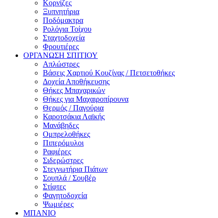
Κορνίζες
Ξυπνητήρια
Ποδόμακτρα
Ρολόγια Τοίχου
Σταχτοδοχεία
Φρουτιέρες
ΟΡΓΑΝΩΣΗ ΣΠΙΤΙΟΥ
Απλώστρες
Βάσεις Χαρτιού Κουζίνας / Πετσετοθήκες
Δοχεία Αποθήκευσης
Θήκες Μπαχαρικών
Θήκες για Μαχαιροπίρουνα
Θερμός / Παγούρια
Καροτσάκια Λαϊκής
Μανάβηδες
Ομπρελοθήκες
Πιπερόμυλοι
Ραφιέρες
Σιδερώστρες
Στεγνωτήρια Πιάτων
Σουπλά / Σουβέρ
Στίφτες
Φαγητοδοχεία
Ψωμιέρες
ΜΠΑΝΙΟ