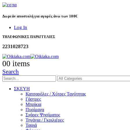
Δωρεάν αποστολή για αγορές άνω των 100€
Log In
ΤΗΛΕΦΩΝΙΚΕΣ ΠΑΡΑΓΓΕΛΙΕΣ
2231028723
0
0 items
Search
ΣΚΕΥΗ
Κατσαρόλες / Χύτρες Ταχύτητας
Γάστρες
Μπρίκια
Πυρίμαχα
Σχάρες Ψησίματος
Τηγάνια / Γκριλιέρες
Ταψιά