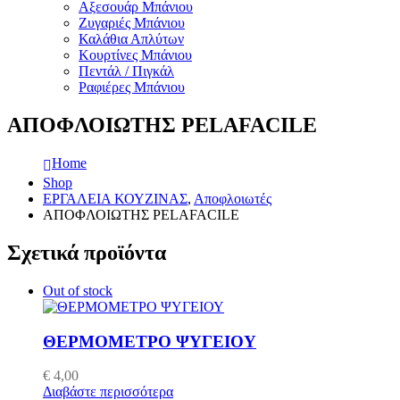
Αξεσουάρ Μπάνιου
Ζυγαριές Μπάνιου
Καλάθια Απλύτων
Κουρτίνες Μπάνιου
Πεντάλ / Πιγκάλ
Ραφιέρες Μπάνιου
ΑΠΟΦΛΟΙΩΤΗΣ PELAFACILE
Home
Shop
ΕΡΓΑΛΕΙΑ ΚΟΥΖΙΝΑΣ
,
Αποφλοιωτές
ΑΠΟΦΛΟΙΩΤΗΣ PELAFACILE
Σχετικά προϊόντα
Out of stock
ΘΕΡΜΟΜΕΤΡΟ ΨΥΓΕΙΟΥ
€
4,00
Διαβάστε περισσότερα