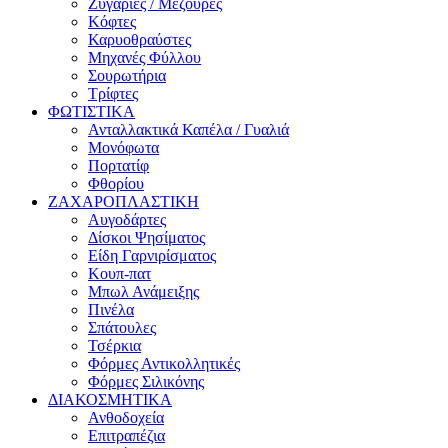
Ζυγαριές / Μεζούρες
Κόφτες
Καρυοθραύστες
Μηχανές Φύλλου
Σουρωτήρια
Τρίφτες
ΦΩΤΙΣΤΙΚΑ
Ανταλλακτικά Καπέλα / Γυαλιά
Μονόφωτα
Πορτατίφ
Φθορίου
ΖΑΧΑΡΟΠΛΑΣΤΙΚΗ
Αυγοδάρτες
Δίσκοι Ψησίματος
Είδη Γαρνιρίσματος
Κουπ-πατ
Μπωλ Ανάμειξης
Πινέλα
Σπάτουλες
Τσέρκια
Φόρμες Αντικολλητικές
Φόρμες Σιλικόνης
ΔΙΑΚΟΣΜΗΤΙΚΑ
Ανθοδοχεία
Επιτραπέζια