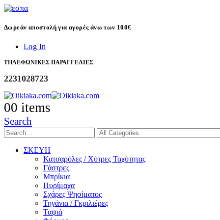
Δωρεάν αποστολή για αγορές άνω των 100€
Log In
ΤΗΛΕΦΩΝΙΚΕΣ ΠΑΡΑΓΓΕΛΙΕΣ
2231028723
0
0 items
Search
ΣΚΕΥΗ
Κατσαρόλες / Χύτρες Ταχύτητας
Γάστρες
Μπρίκια
Πυρίμαχα
Σχάρες Ψησίματος
Τηγάνια / Γκριλιέρες
Ταψιά