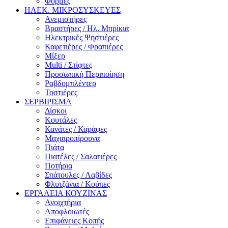
Φόρμες
ΗΛΕΚ. ΜΙΚΡΟΣΥΣΚΕΥΕΣ
Ανεμιστήρες
Βραστήρες / Ηλ. Μπρίκια
Ηλεκτρικές Ψηστιέρες
Καφετιέρες / Φραπιέρες
Μίξερ
Multi / Στίφτες
Προσωπική Περιποίηση
Ραβδομπλέντερ
Τοστιέρες
ΣΕΡΒΙΡΙΣΜΑ
Δίσκοι
Κουτάλες
Κανάτες / Καράφες
Μαχαιροπίρουνα
Πιάτα
Πιατέλες / Σαλατιέρες
Ποτήρια
Σπάτουλες / Λαβίδες
Φλυτζάνια / Κούπες
ΕΡΓΑΛΕΙΑ ΚΟΥΖΙΝΑΣ
Ανοιχτήρια
Αποφλοιωτές
Επιφάνειες Κοπής