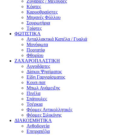
Ζυγαριές / Μεζούρες
Κόφτες
Καρυοθραύστες
Μηχανές Φύλλου
Σουρωτήρια
Τρίφτες
ΦΩΤΙΣΤΙΚΑ
Ανταλλακτικά Καπέλα / Γυαλιά
Μονόφωτα
Πορτατίφ
Φθορίου
ΖΑΧΑΡΟΠΛΑΣΤΙΚΗ
Αυγοδάρτες
Δίσκοι Ψησίματος
Είδη Γαρνιρίσματος
Κουπ-πατ
Μπωλ Ανάμειξης
Πινέλα
Σπάτουλες
Τσέρκια
Φόρμες Αντικολλητικές
Φόρμες Σιλικόνης
ΔΙΑΚΟΣΜΗΤΙΚΑ
Ανθοδοχεία
Επιτραπέζια