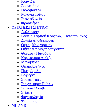
Κορνίζες
Ξυπνητήρια
Ποδόμακτρα
Ρολόγια Τοίχου
Σταχτοδοχεία
Φρουτιέρες
ΟΡΓΑΝΩΣΗ ΣΠΙΤΙΟΥ
Απλώστρες
Βάσεις Χαρτιού Κουζίνας / Πετσετοθήκες
Δοχεία Αποθήκευσης
Θήκες Μπαχαρικών
Θήκες για Μαχαιροπίρουνα
Θερμός / Παγούρια
Καροτσάκια Λαϊκής
Μανάβηδες
Ομπρελοθήκες
Πιπερόμυλοι
Ραφιέρες
Σιδερώστρες
Στεγνωτήρια Πιάτων
Σουπλά / Σουβέρ
Στίφτες
Φαγητοδοχεία
Ψωμιέρες
ΜΠΑΝΙΟ